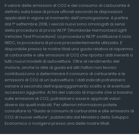
Il valore delle emissioni di CO2 e del consumo di carburante è
definito sulla base di prove ufficiali secondo le disposizioni
applicabili in vigore al momento dell'omologazione. A partire
dal 1° settembre 2018, i veicoli nuovi sono omologati ai sensi
della procedura di prova WLTP (Worldwide Harmonized Light
Vehicles Test Procedure). La procedura WLTP sostituisce il ciclo
NEDC, la procedura di prova precedentemente utilizzata. E’
disponibile presso le nostre filiali una guida relativa al risparmio
di carburante e alle emissioni di CO2 che riporta i dati inerenti a
tutti i nuovi modelli di autovetture. Oltre al rendimento del
motore, anche lo stile di guida ed altri fattori non tecnici
contribuiscono a determinare il consumo di carburante e le
emissioni di CO2 di un’autovettura. I dati indicati potrebbero
variare a seconda dell’equipaggiamento scelto e di eventuali
accessori aggiuntivi. Ai fini del calcolo di imposte che si basano
sulle emissioni di CO2, potrebbero essere applicati valori
diversi da quelli indicati. Per ulteriori informazioni potete
consultare la “Guida ai consumi di carburante e alle emissioni di
CO2 di nuove vetture”, pubblicata dal Ministero dello Sviluppo
Economico o rivolgervi presso una delle nostre filiali.