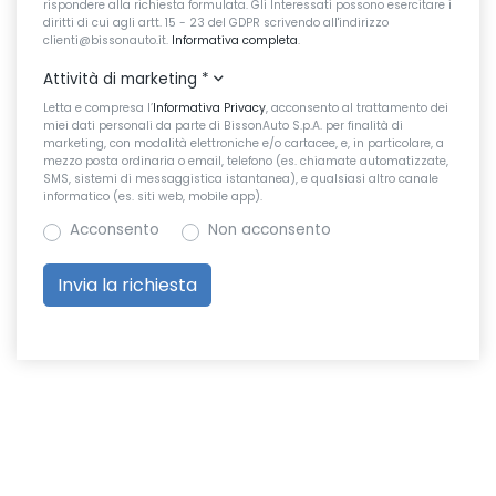
rispondere alla richiesta formulata. Gli Interessati possono esercitare i
diritti di cui agli artt. 15 - 23 del GDPR scrivendo all'indirizzo
clienti@bissonauto.it.
Informativa completa
.
Attività di marketing
*
Letta e compresa l’
Informativa Privacy
, acconsento al trattamento dei
miei dati personali da parte di BissonAuto S.p.A. per finalità di
marketing, con modalità elettroniche e/o cartacee, e, in particolare, a
mezzo posta ordinaria o email, telefono (es. chiamate automatizzate,
SMS, sistemi di messaggistica istantanea), e qualsiasi altro canale
informatico (es. siti web, mobile app).
Acconsento
Non acconsento