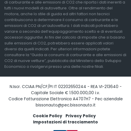
di carburante e alle emissioni di CO2 che riporta i dati inerenti a
tutti i nuovi modelli di autovetture. Oltre al rendimento del
motore, anche lo stile di guida ed altri fattori non tecnici
contribuiscono a determinare il consumo di carburante e le
emissioni di CO2 di un’autovettura. I dati indicati potrebbero
variare a seconda dell’equipaggiamento scelto e di eventuali
accessori aggiuntivi. Ai fini del calcolo di imposte che si basano
sulle emissioni di CO2, potrebbero essere applicati valori
diversi da quelli indicati. Per ulteriori informazioni potete
consultare la “Guida ai consumi di carburante e alle emissioni di
CO2 di nuove vetture”, pubblicata dal Ministero dello Sviluppo
Economico o rivolgervi presso una delle nostre filiali.
N.Iscr. CCIAA PN/CF/PI IT 02202650244 - REA VI-213640 -
Capitale Sociale € 1.500.000,00 i.v.
Codice Fatturazione Elettronica A4707H7 - Pec aziendale
bissonauto@pec.bissonauto.it
Cookie Policy
Privacy Policy
Impostazioni di tracciamento