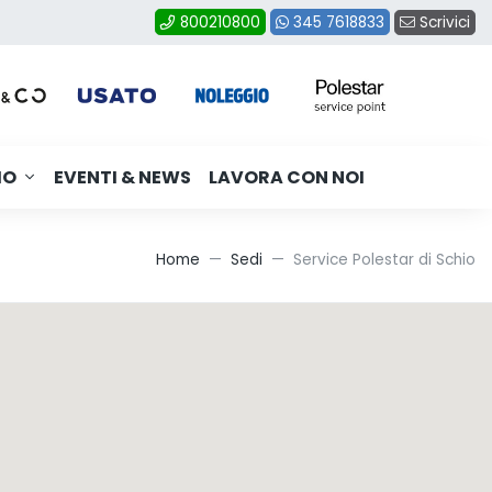
Scrivici
800210800
345 7618833
MO
EVENTI & NEWS
LAVORA CON NOI
Home
Sedi
Service Polestar di Schio