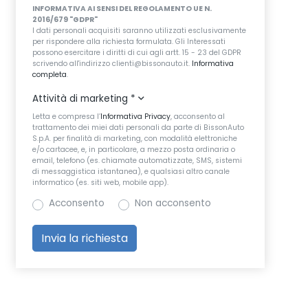
INFORMATIVA AI SENSI DEL REGOLAMENTO UE N.
2016/679 "GDPR"
I dati personali acquisiti saranno utilizzati esclusivamente
per rispondere alla richiesta formulata. Gli Interessati
possono esercitare i diritti di cui agli artt. 15 - 23 del GDPR
scrivendo all'indirizzo clienti@bissonauto.it.
Informativa
completa
.
Attività di marketing
*
Letta e compresa l’
Informativa Privacy
, acconsento al
trattamento dei miei dati personali da parte di BissonAuto
S.p.A. per finalità di marketing, con modalità elettroniche
e/o cartacee, e, in particolare, a mezzo posta ordinaria o
email, telefono (es. chiamate automatizzate, SMS, sistemi
di messaggistica istantanea), e qualsiasi altro canale
informatico (es. siti web, mobile app).
Acconsento
Non acconsento