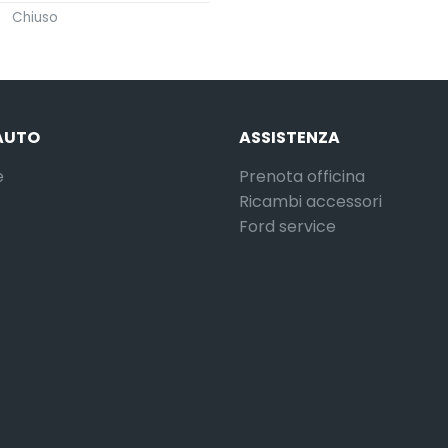
Chiuso
AUTO
ASSISTENZA
e
Prenota officina
Ricambi accessori
Ford service