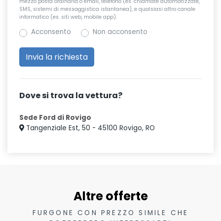
mezzo posta ordinaria o email, telefono (es. chiamate automatizzate,
SMS, sistemi di messaggistica istantanea), e qualsiasi altro canale
informatico (es. siti web, mobile app).
Acconsento
Non acconsento
Dove si trova la vettura?
Sede Ford di Rovigo
Tangenziale Est, 50 - 45100 Rovigo, RO
Altre offerte
FURGONE CON PREZZO SIMILE CHE