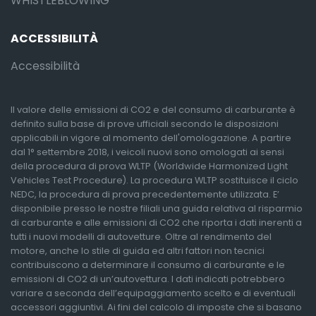
WHISTLEBLOWING
ACCESSIBILITÀ
Accessibilità
Il valore delle emissioni di CO2 e del consumo di carburante è
definito sulla base di prove ufficiali secondo le disposizioni
applicabili in vigore al momento dell'omologazione. A partire
dal 1° settembre 2018, i veicoli nuovi sono omologati ai sensi
della procedura di prova WLTP (Worldwide Harmonized Light
Vehicles Test Procedure). La procedura WLTP sostituisce il ciclo
NEDC, la procedura di prova precedentemente utilizzata. E’
disponibile presso le nostre filiali una guida relativa al risparmio
di carburante e alle emissioni di CO2 che riporta i dati inerenti a
tutti i nuovi modelli di autovetture. Oltre al rendimento del
motore, anche lo stile di guida ed altri fattori non tecnici
contribuiscono a determinare il consumo di carburante e le
emissioni di CO2 di un’autovettura. I dati indicati potrebbero
variare a seconda dell’equipaggiamento scelto e di eventuali
accessori aggiuntivi. Ai fini del calcolo di imposte che si basano