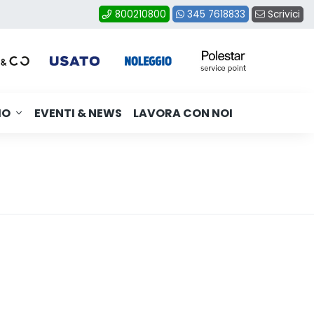
Scrivici
800210800
345 7618833
MO
EVENTI & NEWS
LAVORA CON NOI