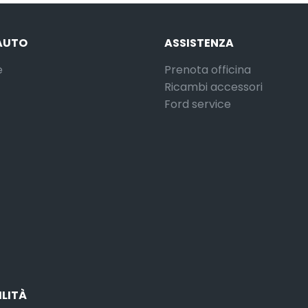
AUTO
ASSISTENZA
e
Prenota officina
Ricambi accessori
Ford service
ILITÀ