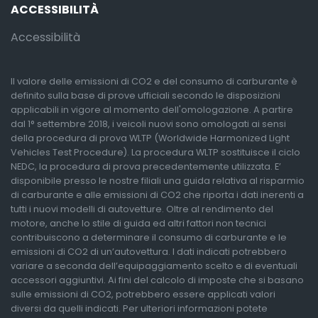
ACCESSIBILITÀ
Accessibilità
Il valore delle emissioni di CO2 e del consumo di carburante è
definito sulla base di prove ufficiali secondo le disposizioni
applicabili in vigore al momento dell'omologazione. A partire
dal 1° settembre 2018, i veicoli nuovi sono omologati ai sensi
della procedura di prova WLTP (Worldwide Harmonized Light
Vehicles Test Procedure). La procedura WLTP sostituisce il ciclo
NEDC, la procedura di prova precedentemente utilizzata. E’
disponibile presso le nostre filiali una guida relativa al risparmio
di carburante e alle emissioni di CO2 che riporta i dati inerenti a
tutti i nuovi modelli di autovetture. Oltre al rendimento del
motore, anche lo stile di guida ed altri fattori non tecnici
contribuiscono a determinare il consumo di carburante e le
emissioni di CO2 di un’autovettura. I dati indicati potrebbero
variare a seconda dell’equipaggiamento scelto e di eventuali
accessori aggiuntivi. Ai fini del calcolo di imposte che si basano
sulle emissioni di CO2, potrebbero essere applicati valori
diversi da quelli indicati. Per ulteriori informazioni potete