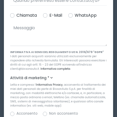
Chiamata
E-Mail
WhatsApp
INFORMATIVA AI SENSI DEL REGOLAMENTO UE N. 2016/679 "GDPR"
I dati personali acquisiti saranno utilizzati esclusivamente per
rispondere alla richiesta formulata. Gli Interessati possono esercitare i
diritti di cui agli artt. 15 - 23 del GDPR scrivendo all'indirizzo
clienti@bissonauto.it.
Informativa completa
.
Attività di marketing
*
Letta e compresa l’
Informativa Privacy
, acconsento al trattamento dei
miei dati personali da parte di BissonAuto S.p.A. per finalità di
marketing, con modalità elettroniche e/o cartacee, e, in particolare, a
mezzo posta ordinaria o email, telefono (es. chiamate automatizzate,
SMS, sistemi di messaggistica istantanea), e qualsiasi altro canale
informatico (es. siti web, mobile app).
Acconsento
Non acconsento