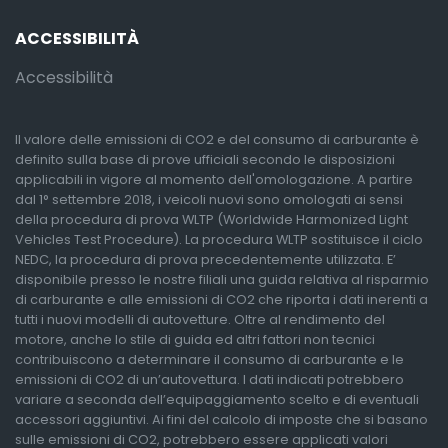
ACCESSIBILITÀ
Accessibilità
Il valore delle emissioni di CO2 e del consumo di carburante è
definito sulla base di prove ufficiali secondo le disposizioni
applicabili in vigore al momento dell'omologazione. A partire
dal 1° settembre 2018, i veicoli nuovi sono omologati ai sensi
della procedura di prova WLTP (Worldwide Harmonized Light
Vehicles Test Procedure). La procedura WLTP sostituisce il ciclo
NEDC, la procedura di prova precedentemente utilizzata. E’
disponibile presso le nostre filiali una guida relativa al risparmio
di carburante e alle emissioni di CO2 che riporta i dati inerenti a
tutti i nuovi modelli di autovetture. Oltre al rendimento del
motore, anche lo stile di guida ed altri fattori non tecnici
contribuiscono a determinare il consumo di carburante e le
emissioni di CO2 di un’autovettura. I dati indicati potrebbero
variare a seconda dell’equipaggiamento scelto e di eventuali
accessori aggiuntivi. Ai fini del calcolo di imposte che si basano
sulle emissioni di CO2, potrebbero essere applicati valori