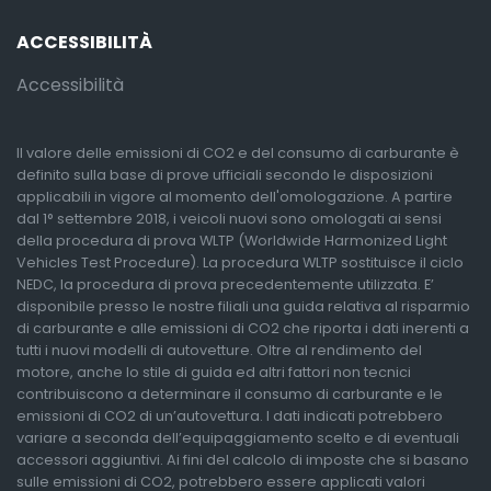
ACCESSIBILITÀ
Accessibilità
Il valore delle emissioni di CO2 e del consumo di carburante è
definito sulla base di prove ufficiali secondo le disposizioni
applicabili in vigore al momento dell'omologazione. A partire
dal 1° settembre 2018, i veicoli nuovi sono omologati ai sensi
della procedura di prova WLTP (Worldwide Harmonized Light
Vehicles Test Procedure). La procedura WLTP sostituisce il ciclo
NEDC, la procedura di prova precedentemente utilizzata. E’
disponibile presso le nostre filiali una guida relativa al risparmio
di carburante e alle emissioni di CO2 che riporta i dati inerenti a
tutti i nuovi modelli di autovetture. Oltre al rendimento del
motore, anche lo stile di guida ed altri fattori non tecnici
contribuiscono a determinare il consumo di carburante e le
emissioni di CO2 di un’autovettura. I dati indicati potrebbero
variare a seconda dell’equipaggiamento scelto e di eventuali
accessori aggiuntivi. Ai fini del calcolo di imposte che si basano
sulle emissioni di CO2, potrebbero essere applicati valori