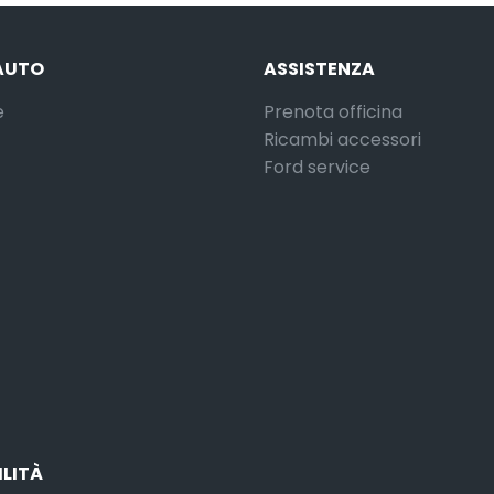
AUTO
ASSISTENZA
e
Prenota officina
Ricambi accessori
Ford service
ILITÀ