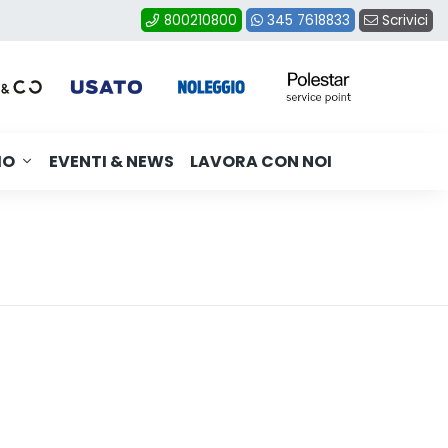
Scrivici
800210800
345 7618833
MO
EVENTI & NEWS
LAVORA CON NOI