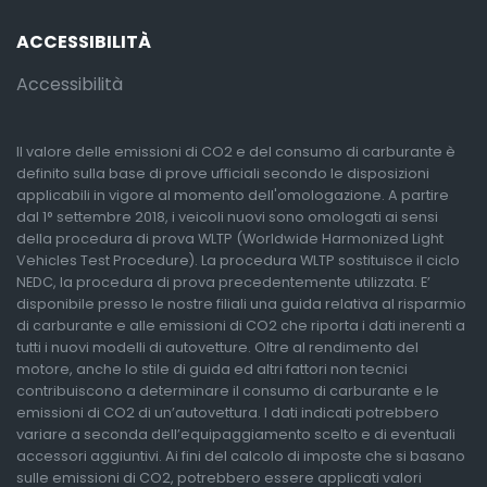
ACCESSIBILITÀ
Accessibilità
Il valore delle emissioni di CO2 e del consumo di carburante è
definito sulla base di prove ufficiali secondo le disposizioni
applicabili in vigore al momento dell'omologazione. A partire
dal 1° settembre 2018, i veicoli nuovi sono omologati ai sensi
della procedura di prova WLTP (Worldwide Harmonized Light
Vehicles Test Procedure). La procedura WLTP sostituisce il ciclo
NEDC, la procedura di prova precedentemente utilizzata. E’
disponibile presso le nostre filiali una guida relativa al risparmio
di carburante e alle emissioni di CO2 che riporta i dati inerenti a
tutti i nuovi modelli di autovetture. Oltre al rendimento del
motore, anche lo stile di guida ed altri fattori non tecnici
contribuiscono a determinare il consumo di carburante e le
emissioni di CO2 di un’autovettura. I dati indicati potrebbero
variare a seconda dell’equipaggiamento scelto e di eventuali
accessori aggiuntivi. Ai fini del calcolo di imposte che si basano
sulle emissioni di CO2, potrebbero essere applicati valori