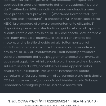
applicabili in vigore al momento dell'omologazione. A partire
dal 1° settembre 2018, i veicoli nuovi sono omologati ai sensi
della procedura di prova WLTP (Worldwide Harmonized Light
Vehicles Test Procedure). La procedura WLTP sostituisce il ciclo
NEDC, la procedura di prova precedentemente utilizzata. E’
disponibile presso le nostre filiali una guida relativa al risparmio
di carburante e alle emissioni di CO2 che riporta i dati inerenti a
tutti i nuovi modelli di autovetture. Oltre al rendimento del
motore, anche lo stile di guida ed altri fattori non tecnici
contribuiscono a determinare il consumo di carburante e le
emissioni di CO2 di un’autovettura. I dati indicati potrebbero
variare a seconda dell’equipaggiamento scelto e di eventuali
accessori aggiuntivi. Ai fini del calcolo di imposte che si basano
sulle emissioni di CO2, potrebbero essere applicati valori
diversi da quelli indicati. Per ulteriori informazioni potete
consultare la “Guida ai consumi di carburante e alle emissioni di
CO2 di nuove vetture”, pubblicata dal Ministero dello Sviluppo
Economico o rivolgervi presso una delle nostre filiali.
N.Iscr. CCIAA PN/CF/PI IT 02202650244 - REA VI-213640 -