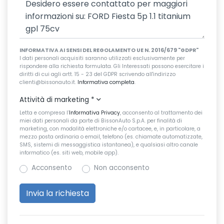
INFORMATIVA AI SENSI DEL REGOLAMENTO UE N. 2016/679 "GDPR"
I dati personali acquisiti saranno utilizzati esclusivamente per
rispondere alla richiesta formulata. Gli Interessati possono esercitare i
diritti di cui agli artt. 15 - 23 del GDPR scrivendo all'indirizzo
clienti@bissonauto.it.
Informativa completa
.
Attività di marketing
*
Letta e compresa l’
Informativa Privacy
, acconsento al trattamento dei
miei dati personali da parte di BissonAuto S.p.A. per finalità di
marketing, con modalità elettroniche e/o cartacee, e, in particolare, a
mezzo posta ordinaria o email, telefono (es. chiamate automatizzate,
SMS, sistemi di messaggistica istantanea), e qualsiasi altro canale
informatico (es. siti web, mobile app).
Acconsento
Non acconsento