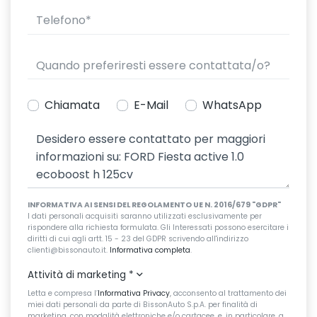
Chiamata
E-Mail
WhatsApp
INFORMATIVA AI SENSI DEL REGOLAMENTO UE N. 2016/679 "GDPR"
I dati personali acquisiti saranno utilizzati esclusivamente per
rispondere alla richiesta formulata. Gli Interessati possono esercitare i
diritti di cui agli artt. 15 - 23 del GDPR scrivendo all'indirizzo
clienti@bissonauto.it.
Informativa completa
.
Attività di marketing
*
Letta e compresa l’
Informativa Privacy
, acconsento al trattamento dei
miei dati personali da parte di BissonAuto S.p.A. per finalità di
marketing, con modalità elettroniche e/o cartacee, e, in particolare, a