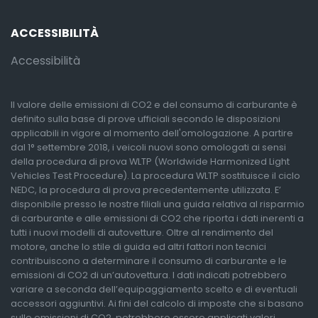
ACCESSIBILITÀ
Accessibilità
Il valore delle emissioni di CO2 e del consumo di carburante è
definito sulla base di prove ufficiali secondo le disposizioni
applicabili in vigore al momento dell'omologazione. A partire
dal 1° settembre 2018, i veicoli nuovi sono omologati ai sensi
della procedura di prova WLTP (Worldwide Harmonized Light
Vehicles Test Procedure). La procedura WLTP sostituisce il ciclo
NEDC, la procedura di prova precedentemente utilizzata. E’
disponibile presso le nostre filiali una guida relativa al risparmio
di carburante e alle emissioni di CO2 che riporta i dati inerenti a
tutti i nuovi modelli di autovetture. Oltre al rendimento del
motore, anche lo stile di guida ed altri fattori non tecnici
contribuiscono a determinare il consumo di carburante e le
emissioni di CO2 di un’autovettura. I dati indicati potrebbero
variare a seconda dell’equipaggiamento scelto e di eventuali
accessori aggiuntivi. Ai fini del calcolo di imposte che si basano
sulle emissioni di CO2, potrebbero essere applicati valori