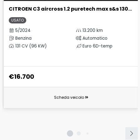
CITROEN C3 aircross 1.2 puretech max s&s 130cv eat6
USATO
5/2024
13.200 km
Benzina
Automatico
131 CV (96 KW)
Euro 6D-temp
€16.700
Scheda veicolo