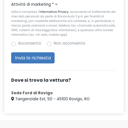
Attività di marketing
*
Letta e compresa l’
Informativa Privacy
, acconsento al trattamento dei
miei dati personali da parte di BissonAuto S.p.A. per finalità di
marketing, con modalità elettroniche e/o cartacee, e, in particolare, a
mezzo posta ordinaria o email, telefono (es. chiamate automatizzate,
SMS, sistemi di messaggistica istantanea), e qualsiasi altro canale
informatico (es. siti web, mobile app).
Acconsento
Non acconsento
Dove si trova la vettura?
Sede Ford di Rovigo
Tangenziale Est, 50 - 45100 Rovigo, RO