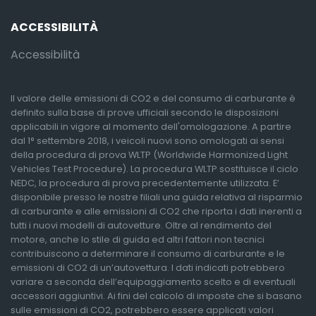
ACCESSIBILITÀ
Accessibilità
Il valore delle emissioni di CO2 e del consumo di carburante è
definito sulla base di prove ufficiali secondo le disposizioni
applicabili in vigore al momento dell'omologazione. A partire
dal 1° settembre 2018, i veicoli nuovi sono omologati ai sensi
della procedura di prova WLTP (Worldwide Harmonized Light
Vehicles Test Procedure). La procedura WLTP sostituisce il ciclo
NEDC, la procedura di prova precedentemente utilizzata. E’
disponibile presso le nostre filiali una guida relativa al risparmio
di carburante e alle emissioni di CO2 che riporta i dati inerenti a
tutti i nuovi modelli di autovetture. Oltre al rendimento del
motore, anche lo stile di guida ed altri fattori non tecnici
contribuiscono a determinare il consumo di carburante e le
emissioni di CO2 di un’autovettura. I dati indicati potrebbero
variare a seconda dell’equipaggiamento scelto e di eventuali
accessori aggiuntivi. Ai fini del calcolo di imposte che si basano
sulle emissioni di CO2, potrebbero essere applicati valori