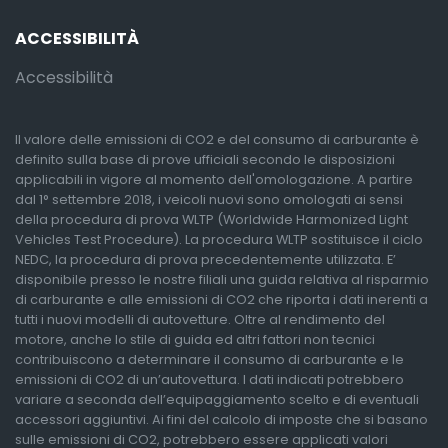
ACCESSIBILITÀ
Accessibilità
Il valore delle emissioni di CO2 e del consumo di carburante è
definito sulla base di prove ufficiali secondo le disposizioni
applicabili in vigore al momento dell'omologazione. A partire
dal 1° settembre 2018, i veicoli nuovi sono omologati ai sensi
della procedura di prova WLTP (Worldwide Harmonized Light
Vehicles Test Procedure). La procedura WLTP sostituisce il ciclo
NEDC, la procedura di prova precedentemente utilizzata. E’
disponibile presso le nostre filiali una guida relativa al risparmio
di carburante e alle emissioni di CO2 che riporta i dati inerenti a
tutti i nuovi modelli di autovetture. Oltre al rendimento del
motore, anche lo stile di guida ed altri fattori non tecnici
contribuiscono a determinare il consumo di carburante e le
emissioni di CO2 di un’autovettura. I dati indicati potrebbero
variare a seconda dell’equipaggiamento scelto e di eventuali
accessori aggiuntivi. Ai fini del calcolo di imposte che si basano
sulle emissioni di CO2, potrebbero essere applicati valori