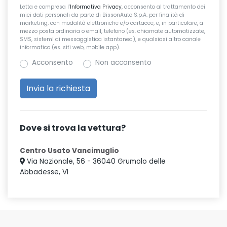
Letta e compresa l’
Informativa Privacy
, acconsento al trattamento dei
miei dati personali da parte di BissonAuto S.p.A. per finalità di
marketing, con modalità elettroniche e/o cartacee, e, in particolare, a
mezzo posta ordinaria o email, telefono (es. chiamate automatizzate,
SMS, sistemi di messaggistica istantanea), e qualsiasi altro canale
informatico (es. siti web, mobile app).
Acconsento
Non acconsento
Dove si trova la vettura?
Centro Usato Vancimuglio
Via Nazionale, 56 - 36040 Grumolo delle
Abbadesse, VI