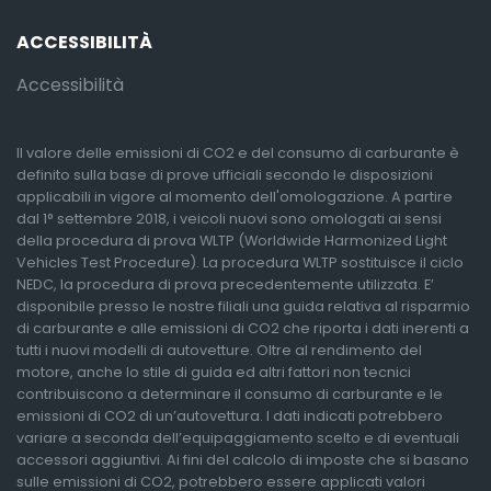
ACCESSIBILITÀ
Accessibilità
Il valore delle emissioni di CO2 e del consumo di carburante è
definito sulla base di prove ufficiali secondo le disposizioni
applicabili in vigore al momento dell'omologazione. A partire
dal 1° settembre 2018, i veicoli nuovi sono omologati ai sensi
della procedura di prova WLTP (Worldwide Harmonized Light
Vehicles Test Procedure). La procedura WLTP sostituisce il ciclo
NEDC, la procedura di prova precedentemente utilizzata. E’
disponibile presso le nostre filiali una guida relativa al risparmio
di carburante e alle emissioni di CO2 che riporta i dati inerenti a
tutti i nuovi modelli di autovetture. Oltre al rendimento del
motore, anche lo stile di guida ed altri fattori non tecnici
contribuiscono a determinare il consumo di carburante e le
emissioni di CO2 di un’autovettura. I dati indicati potrebbero
variare a seconda dell’equipaggiamento scelto e di eventuali
accessori aggiuntivi. Ai fini del calcolo di imposte che si basano
sulle emissioni di CO2, potrebbero essere applicati valori