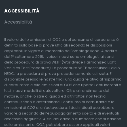
ACCESSIBILITÀ
Accessibilità
Il valore delle emissioni di CO2 e del consumo di carburante è
definito sulla base di prove ufficiali secondo le disposizioni
applicabili in vigore al momento dell'omologazione. A partire
dal 1° settembre 2018, i veicoli nuovi sono omologati ai sensi
della procedura di prova WLTP (Worldwide Harmonized Light
Vehicles Test Procedure). La procedura WLTP sostituisce il ciclo
NEDC, la procedura di prova precedentemente utilizzata. E’
disponibile presso le nostre filiali una guida relativa al risparmio
di carburante e alle emissioni di CO2 che riporta i dati inerenti a
tutti i nuovi modelli di autovetture. Oltre al rendimento del
motore, anche lo stile di guida ed altri fattori non tecnici
contribuiscono a determinare il consumo di carburante e le
emissioni di CO2 di un’autovettura. I dati indicati potrebbero
variare a seconda dell’equipaggiamento scelto e di eventuali
accessori aggiuntivi. Ai fini del calcolo di imposte che si basano
sulle emissioni di CO2, potrebbero essere applicati valori