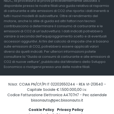
NEDC, la procedura di prova precedentemente utilizzata. E’
disponibile presso le nostre filiali una guida relativa al risparmio
di carburante e alle emissioni di CO2 che riporta i dati inerenti a
tutti i nuovi modelli di autovetture. Oltre al rendimento del
motore, anche lo stile di guida ed altri fattori non tecnici
contribuiscono a determinare il consumo di carburante e le
emissioni di CO2 di un’autovettura. I dati indicati potrebbero
variare a seconda dell’equipaggiamento scelto e di eventuali
accessori aggiuntivi. Ai fini del calcolo di imposte che si basano
sulle emissioni di CO2, potrebbero essere applicati valori
diversi da quelli indicati. Per ulteriori informazioni potete
consultare la “Guida ai consumi di carburante e alle emissioni di
CO2 di nuove vetture”, pubblicata dal Ministero dello Sviluppo
Economico o rivolgervi presso una delle nostre filiali.
N.Iscr. CCIAA PN/CF/PI IT 02202650244 - REA VI-213640 -
Capitale Sociale € 1.500.000,00 i.v.
Codice Fatturazione Elettronica A4707H7 - Pec aziendale
bissonauto@pec.bissonauto.it
Cookie Policy
Privacy Policy