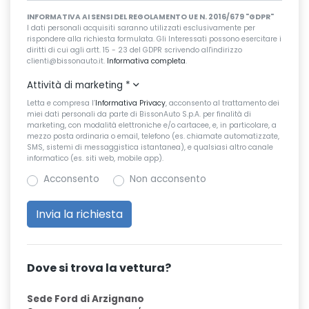
INFORMATIVA AI SENSI DEL REGOLAMENTO UE N. 2016/679 "GDPR"
I dati personali acquisiti saranno utilizzati esclusivamente per
rispondere alla richiesta formulata. Gli Interessati possono esercitare i
diritti di cui agli artt. 15 - 23 del GDPR scrivendo all'indirizzo
clienti@bissonauto.it.
Informativa completa
.
Attività di marketing
*
Letta e compresa l’
Informativa Privacy
, acconsento al trattamento dei
miei dati personali da parte di BissonAuto S.p.A. per finalità di
marketing, con modalità elettroniche e/o cartacee, e, in particolare, a
mezzo posta ordinaria o email, telefono (es. chiamate automatizzate,
SMS, sistemi di messaggistica istantanea), e qualsiasi altro canale
informatico (es. siti web, mobile app).
Acconsento
Non acconsento
Dove si trova la vettura?
Sede Ford di Arzignano