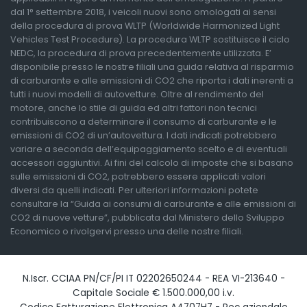
dal 1° settembre 2018, i veicoli nuovi sono omologati ai sensi
della procedura di prova WLTP (Worldwide Harmonized Light
Vehicles Test Procedure). La procedura WLTP sostituisce il ciclo
NEDC, la procedura di prova precedentemente utilizzata. E’
disponibile presso le nostre filiali una guida relativa al risparmio
di carburante e alle emissioni di CO2 che riporta i dati inerenti a
tutti i nuovi modelli di autovetture. Oltre al rendimento del
motore, anche lo stile di guida ed altri fattori non tecnici
contribuiscono a determinare il consumo di carburante e le
emissioni di CO2 di un’autovettura. I dati indicati potrebbero
variare a seconda dell’equipaggiamento scelto e di eventuali
accessori aggiuntivi. Ai fini del calcolo di imposte che si basano
sulle emissioni di CO2, potrebbero essere applicati valori
diversi da quelli indicati. Per ulteriori informazioni potete
consultare la “Guida ai consumi di carburante e alle emissioni di
CO2 di nuove vetture”, pubblicata dal Ministero dello Sviluppo
Economico o rivolgervi presso una delle nostre filiali.
N.Iscr. CCIAA PN/CF/PI IT 02202650244 - REA VI-213640 -
Capitale Sociale € 1.500.000,00 i.v.