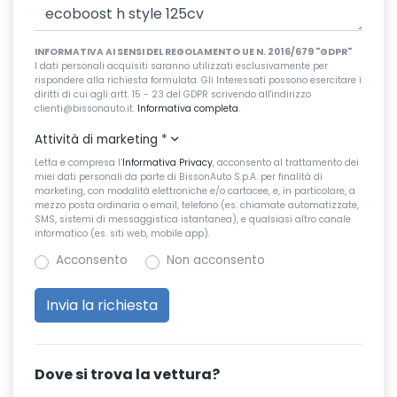
INFORMATIVA AI SENSI DEL REGOLAMENTO UE N. 2016/679 "GDPR"
I dati personali acquisiti saranno utilizzati esclusivamente per
rispondere alla richiesta formulata. Gli Interessati possono esercitare i
diritti di cui agli artt. 15 - 23 del GDPR scrivendo all'indirizzo
clienti@bissonauto.it.
Informativa completa
.
Attività di marketing
*
Letta e compresa l’
Informativa Privacy
, acconsento al trattamento dei
miei dati personali da parte di BissonAuto S.p.A. per finalità di
marketing, con modalità elettroniche e/o cartacee, e, in particolare, a
mezzo posta ordinaria o email, telefono (es. chiamate automatizzate,
SMS, sistemi di messaggistica istantanea), e qualsiasi altro canale
informatico (es. siti web, mobile app).
Acconsento
Non acconsento
Dove si trova la vettura?