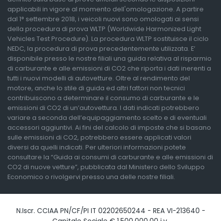
applicabili in vigore al momento dell'omologazione. A partire
dal 1° settembre 2018, i veicoli nuovi sono omologati ai sensi
della procedura di prova WLTP (Worldwide Harmonized Light
Vehicles Test Procedure). La procedura WLTP sostituisce il ciclo
NEDC, la procedura di prova precedentemente utilizzata. E’
disponibile presso le nostre filiali una guida relativa al risparmio
di carburante e alle emissioni di CO2 che riporta i dati inerenti a
tutti i nuovi modelli di autovetture. Oltre al rendimento del
motore, anche lo stile di guida ed altri fattori non tecnici
contribuiscono a determinare il consumo di carburante e le
emissioni di CO2 di un’autovettura. I dati indicati potrebbero
variare a seconda dell’equipaggiamento scelto e di eventuali
accessori aggiuntivi. Ai fini del calcolo di imposte che si basano
sulle emissioni di CO2, potrebbero essere applicati valori
diversi da quelli indicati. Per ulteriori informazioni potete
consultare la “Guida ai consumi di carburante e alle emissioni di
CO2 di nuove vetture”, pubblicata dal Ministero dello Sviluppo
Economico o rivolgervi presso una delle nostre filiali.
N.Iscr. CCIAA PN/CF/PI IT 02202650244 - REA VI-213640 -