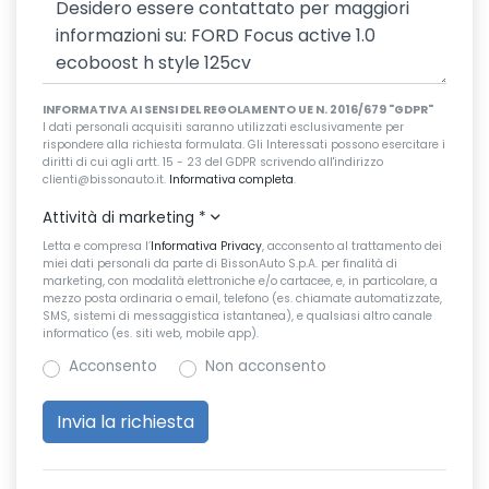
INFORMATIVA AI SENSI DEL REGOLAMENTO UE N. 2016/679 "GDPR"
I dati personali acquisiti saranno utilizzati esclusivamente per
rispondere alla richiesta formulata. Gli Interessati possono esercitare i
diritti di cui agli artt. 15 - 23 del GDPR scrivendo all'indirizzo
clienti@bissonauto.it.
Informativa completa
.
Attività di marketing
*
Letta e compresa l’
Informativa Privacy
, acconsento al trattamento dei
miei dati personali da parte di BissonAuto S.p.A. per finalità di
marketing, con modalità elettroniche e/o cartacee, e, in particolare, a
mezzo posta ordinaria o email, telefono (es. chiamate automatizzate,
SMS, sistemi di messaggistica istantanea), e qualsiasi altro canale
informatico (es. siti web, mobile app).
Acconsento
Non acconsento