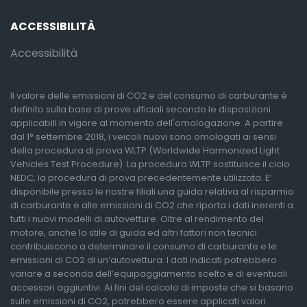
ACCESSIBILITÀ
Accessibilità
Il valore delle emissioni di CO2 e del consumo di carburante è
definito sulla base di prove ufficiali secondo le disposizioni
applicabili in vigore al momento dell'omologazione. A partire
dal 1° settembre 2018, i veicoli nuovi sono omologati ai sensi
della procedura di prova WLTP (Worldwide Harmonized Light
Vehicles Test Procedure). La procedura WLTP sostituisce il ciclo
NEDC, la procedura di prova precedentemente utilizzata. E’
disponibile presso le nostre filiali una guida relativa al risparmio
di carburante e alle emissioni di CO2 che riporta i dati inerenti a
tutti i nuovi modelli di autovetture. Oltre al rendimento del
motore, anche lo stile di guida ed altri fattori non tecnici
contribuiscono a determinare il consumo di carburante e le
emissioni di CO2 di un’autovettura. I dati indicati potrebbero
variare a seconda dell’equipaggiamento scelto e di eventuali
accessori aggiuntivi. Ai fini del calcolo di imposte che si basano
sulle emissioni di CO2, potrebbero essere applicati valori