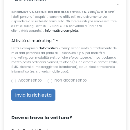
INFORMATIVA AI SENSI DEL REGOLAMENTO UE N. 2016/679 "GDPR"
I dati personali acquisiti saranno utilizzati esclusivamente per
rispondere alla richiesta formulata. Gli Interessati possono esercitare i
diritti di cui agli artt. 15 - 23 del GDPR scrivendo all'indirizzo
clienti@bissonauto.it.
Informativa completa
.
Attività di marketing
*
Letta e compresa l’
Informativa Privacy
, acconsento al trattamento dei
miei dati personali da parte di BissonAuto S.p.A. per finalità di
marketing, con modalità elettroniche e/o cartacee, e, in particolare, a
mezzo posta ordinaria o email, telefono (es. chiamate automatizzate,
SMS, sistemi di messaggistica istantanea), e qualsiasi altro canale
informatico (es. siti web, mobile app).
Acconsento
Non acconsento
Dove si trova la vettura?