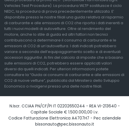
Vehicles Test Procedure). La procedura WLTP sostituisce il ciclo
NEDC, la procedura di prova precedentemente utilizzata. E’
disponibile presso le nostre filiali una guida relativa al risparmio
di carburante e alle emissioni di CO2 che riporta i dati inerenti a
tutti i nuovi modelli di autovetture. Oltre al rendimento del
motore, anche lo stile di guida ed altri fattori non tecnici
contribuiscono a determinare il consumo di carburante e le
emissioni di CO2 di un’autovettura. I dati indicati potrebbero
variare a seconda dell’equipaggiamento scelto e di eventuali
accessori aggiuntivi. Ai fini del calcolo di imposte che si basano
sulle emissioni di CO2, potrebbero essere applicati valori
diversi da quelli indicati. Per ulteriori informazioni potete
consultare la “Guida ai consumi di carburante e alle emissioni di
CO2 di nuove vetture”, pubblicata dal Ministero dello Sviluppo
Economico o rivolgervi presso una delle nostre filiali.
N.Iscr. CCIAA PN/CF/PI IT 02202650244 - REA VI-213640 -
Capitale Sociale € 1.500.000,00 i.v.
Codice Fatturazione Elettronica A4707H7 - Pec aziendale
bissonauto@pec.bissonauto.it