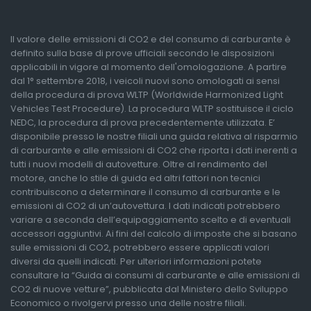
Il valore delle emissioni di CO2 e del consumo di carburante è
definito sulla base di prove ufficiali secondo le disposizioni
applicabili in vigore al momento dell'omologazione. A partire
dal 1° settembre 2018, i veicoli nuovi sono omologati ai sensi
della procedura di prova WLTP (Worldwide Harmonized Light
Vehicles Test Procedure). La procedura WLTP sostituisce il ciclo
NEDC, la procedura di prova precedentemente utilizzata. E’
disponibile presso le nostre filiali una guida relativa al risparmio
di carburante e alle emissioni di CO2 che riporta i dati inerenti a
tutti i nuovi modelli di autovetture. Oltre al rendimento del
motore, anche lo stile di guida ed altri fattori non tecnici
contribuiscono a determinare il consumo di carburante e le
emissioni di CO2 di un’autovettura. I dati indicati potrebbero
variare a seconda dell’equipaggiamento scelto e di eventuali
accessori aggiuntivi. Ai fini del calcolo di imposte che si basano
sulle emissioni di CO2, potrebbero essere applicati valori
diversi da quelli indicati. Per ulteriori informazioni potete
consultare la “Guida ai consumi di carburante e alle emissioni di
CO2 di nuove vetture”, pubblicata dal Ministero dello Sviluppo
Economico o rivolgervi presso una delle nostre filiali.