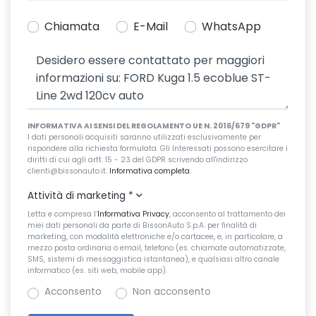
Chiamata
E-Mail
WhatsApp
INFORMATIVA AI SENSI DEL REGOLAMENTO UE N. 2016/679 "GDPR"
I dati personali acquisiti saranno utilizzati esclusivamente per
rispondere alla richiesta formulata. Gli Interessati possono esercitare i
diritti di cui agli artt. 15 - 23 del GDPR scrivendo all'indirizzo
clienti@bissonauto.it.
Informativa completa
.
Attività di marketing
*
Letta e compresa l’
Informativa Privacy
, acconsento al trattamento dei
miei dati personali da parte di BissonAuto S.p.A. per finalità di
marketing, con modalità elettroniche e/o cartacee, e, in particolare, a
mezzo posta ordinaria o email, telefono (es. chiamate automatizzate,
SMS, sistemi di messaggistica istantanea), e qualsiasi altro canale
informatico (es. siti web, mobile app).
Acconsento
Non acconsento