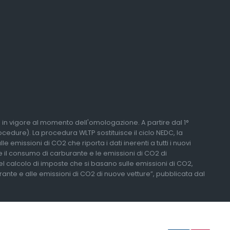
li in vigore al momento dell'omologazione. A partire dal 1°
edure). La procedura WLTP sostituisce il ciclo NEDC, la
 emissioni di CO2 che riporta i dati inerenti a tutti i nuovi
re il consumo di carburante e le emissioni di CO2 di
del calcolo di imposte che si basano sulle emissioni di CO2,
urante e alle emissioni di CO2 di nuove vetture”, pubblicata dal