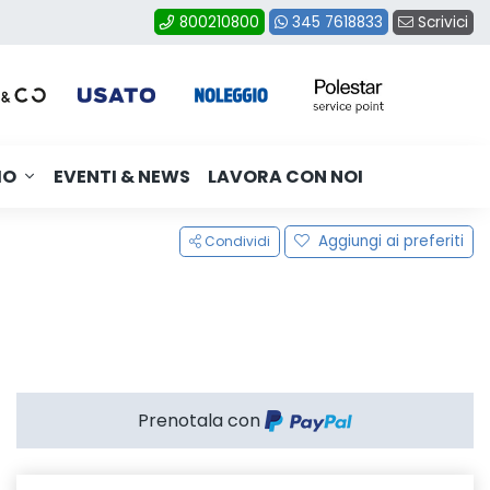
Scrivici
800210800
345 7618833
MO
EVENTI & NEWS
LAVORA CON NOI
Aggiungi ai preferiti
Condividi
Prenotala con