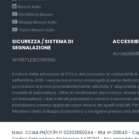
Bisson Auto
FordStore Bisson
Mazda Bisson Auto
Volvo Bisson Auto
SICUREZZA / SISTEMA DI
ACCESSIB
SEGNALAZIONE
Accessibili
WHISTLEBLOWING
Il valore delle emissioni di CO2 e del consumo di carburante è d
settembre 2018, i veicoli nuovi sono omologati ai sensi della p
procedura di prova precedentemente utilizzata. E’ disponibile pres
modelli di autovetture. Oltre al rendimento del motore, anche lo
un’autovettura. I dati indicati potrebbero variare a seconda del
potrebbero essere applicati valori diversi da quelli indicati. Pe
Ministero dello Sviluppo Economico o rivolgervi presso una delle 
N.Iscr. CCIAA PN/CF/PI IT 02202650244 - REA VI-213640 - Capi