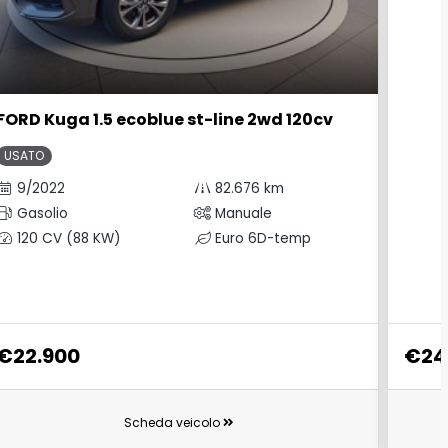
FORD Kuga 1.5 ecoblue st-line 2wd 120cv
USATO
9/2022
82.676 km
Gasolio
Manuale
120 CV (88 KW)
Euro 6D-temp
€22.900
€24
Scheda veicolo