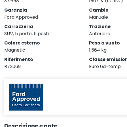
37.658
150 CV (110 kW)
Garanzia
Cambio
Ford Approved
Manuale
Carrozzeria
Trazione
SUV, 5 porte, 5 posti
Anteriore
Colore esterno
Peso a vuoto
Magnetic
1.564 kg
Riferimento
Classe emission
R72069
Euro 6d-temp
Descrizione e note