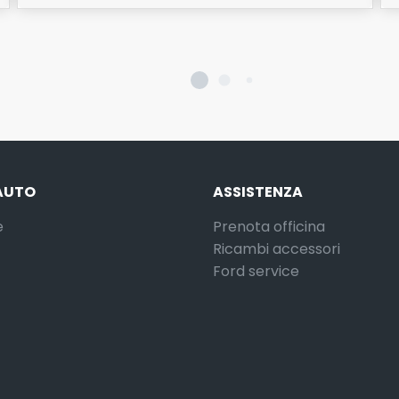
AUTO
ASSISTENZA
e
Prenota officina
Ricambi accessori
Ford service