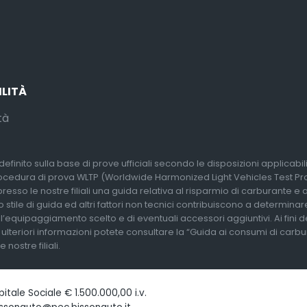
ILITÀ
tà
efinito sulla base di prove ufficiali secondo le disposizioni applicabi
rocedura di prova WLTP (Worldwide Harmonized Light Vehicles Test Proc
so le nostre filiali una guida relativa al risparmio di carburante e alle
 stile di guida ed altri fattori non tecnici contribuiscono a determina
l’equipaggiamento scelto e di eventuali accessori aggiuntivi. Ai fini 
r ulteriori informazioni potete consultare la “Guida ai consumi di carb
nostre filiali.
tale Sociale € 1.500.000,00 i.v.