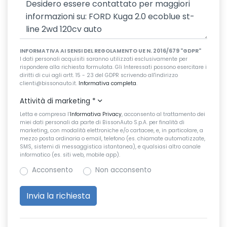
INFORMATIVA AI SENSI DEL REGOLAMENTO UE N. 2016/679 "GDPR"
I dati personali acquisiti saranno utilizzati esclusivamente per
rispondere alla richiesta formulata. Gli Interessati possono esercitare i
diritti di cui agli artt. 15 - 23 del GDPR scrivendo all'indirizzo
clienti@bissonauto.it.
Informativa completa
.
Attività di marketing
*
Letta e compresa l’
Informativa Privacy
, acconsento al trattamento dei
miei dati personali da parte di BissonAuto S.p.A. per finalità di
marketing, con modalità elettroniche e/o cartacee, e, in particolare, a
mezzo posta ordinaria o email, telefono (es. chiamate automatizzate,
SMS, sistemi di messaggistica istantanea), e qualsiasi altro canale
informatico (es. siti web, mobile app).
Acconsento
Non acconsento