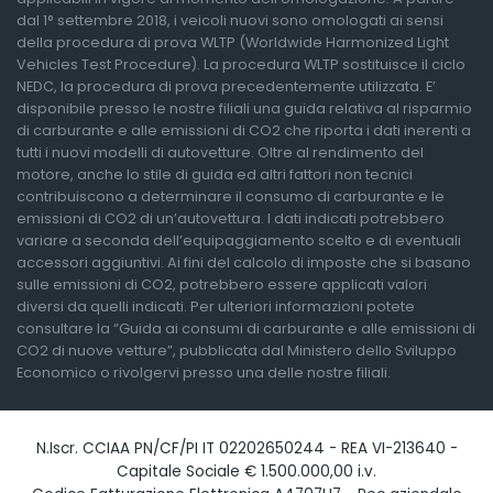
dal 1° settembre 2018, i veicoli nuovi sono omologati ai sensi
della procedura di prova WLTP (Worldwide Harmonized Light
Vehicles Test Procedure). La procedura WLTP sostituisce il ciclo
NEDC, la procedura di prova precedentemente utilizzata. E’
disponibile presso le nostre filiali una guida relativa al risparmio
di carburante e alle emissioni di CO2 che riporta i dati inerenti a
tutti i nuovi modelli di autovetture. Oltre al rendimento del
motore, anche lo stile di guida ed altri fattori non tecnici
contribuiscono a determinare il consumo di carburante e le
emissioni di CO2 di un’autovettura. I dati indicati potrebbero
variare a seconda dell’equipaggiamento scelto e di eventuali
accessori aggiuntivi. Ai fini del calcolo di imposte che si basano
sulle emissioni di CO2, potrebbero essere applicati valori
diversi da quelli indicati. Per ulteriori informazioni potete
consultare la “Guida ai consumi di carburante e alle emissioni di
CO2 di nuove vetture”, pubblicata dal Ministero dello Sviluppo
Economico o rivolgervi presso una delle nostre filiali.
N.Iscr. CCIAA PN/CF/PI IT 02202650244 - REA VI-213640 -
Capitale Sociale € 1.500.000,00 i.v.