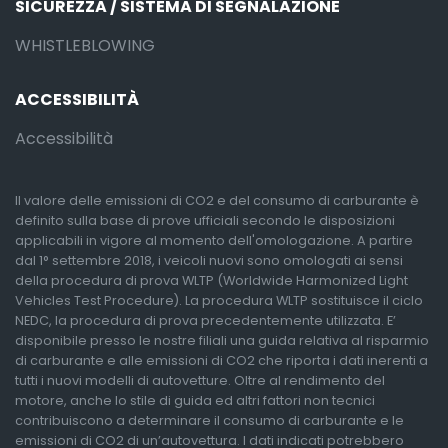
SICUREZZA / SISTEMA DI SEGNALAZIONE
WHISTLEBLOWING
ACCESSIBILITÀ
Accessibilità
Il valore delle emissioni di CO2 e del consumo di carburante è
definito sulla base di prove ufficiali secondo le disposizioni
applicabili in vigore al momento dell'omologazione. A partire
dal 1° settembre 2018, i veicoli nuovi sono omologati ai sensi
della procedura di prova WLTP (Worldwide Harmonized Light
Vehicles Test Procedure). La procedura WLTP sostituisce il ciclo
NEDC, la procedura di prova precedentemente utilizzata. E’
disponibile presso le nostre filiali una guida relativa al risparmio
di carburante e alle emissioni di CO2 che riporta i dati inerenti a
tutti i nuovi modelli di autovetture. Oltre al rendimento del
motore, anche lo stile di guida ed altri fattori non tecnici
contribuiscono a determinare il consumo di carburante e le
emissioni di CO2 di un’autovettura. I dati indicati potrebbero