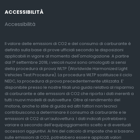
ACCESSIBILITÀ
Accessibilità
Il valore delle emissioni di CO2 e del consumo di carburante è
definito sulla base di prove ufficiali secondo le disposizioni
applicabili in vigore al momento dell'omologazione. A partire
dal 1° settembre 2018, i veicoli nuovi sono omologati ai sensi
della procedura di prova WLTP (Worldwide Harmonized Light
Vehicles Test Procedure). La procedura WLTP sostituisce il ciclo
NEDC, la procedura di prova precedentemente utilizzata. E’
disponibile presso le nostre filiali una guida relativa al risparmio
di carburante e alle emissioni di CO2 che riporta i dati inerenti a
tutti i nuovi modelli di autovetture. Oltre al rendimento del
motore, anche lo stile di guida ed altri fattori non tecnici
contribuiscono a determinare il consumo di carburante e le
emissioni di CO2 di un’autovettura. I dati indicati potrebbero
variare a seconda dell’equipaggiamento scelto e di eventuali
accessori aggiuntivi. Ai fini del calcolo di imposte che si basano
sulle emissioni di CO2, potrebbero essere applicati valori