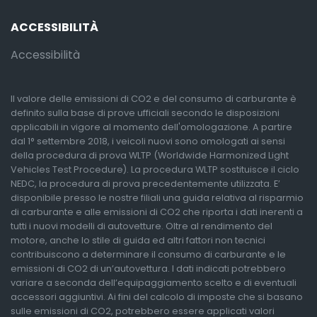
ACCESSIBILITÀ
Accessibilità
Il valore delle emissioni di CO2 e del consumo di carburante è
definito sulla base di prove ufficiali secondo le disposizioni
applicabili in vigore al momento dell'omologazione. A partire
dal 1° settembre 2018, i veicoli nuovi sono omologati ai sensi
della procedura di prova WLTP (Worldwide Harmonized Light
Vehicles Test Procedure). La procedura WLTP sostituisce il ciclo
NEDC, la procedura di prova precedentemente utilizzata. E’
disponibile presso le nostre filiali una guida relativa al risparmio
di carburante e alle emissioni di CO2 che riporta i dati inerenti a
tutti i nuovi modelli di autovetture. Oltre al rendimento del
motore, anche lo stile di guida ed altri fattori non tecnici
contribuiscono a determinare il consumo di carburante e le
emissioni di CO2 di un’autovettura. I dati indicati potrebbero
variare a seconda dell’equipaggiamento scelto e di eventuali
accessori aggiuntivi. Ai fini del calcolo di imposte che si basano
sulle emissioni di CO2, potrebbero essere applicati valori