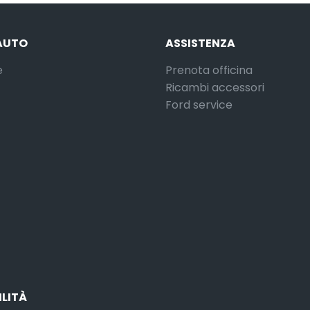
AUTO
ASSISTENZA
e
Prenota officina
Ricambi accessori
Ford service
ILITÀ