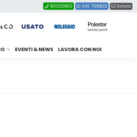
Scrivici
800210800
345 7618833
MO
EVENTI & NEWS
LAVORA CON NOI