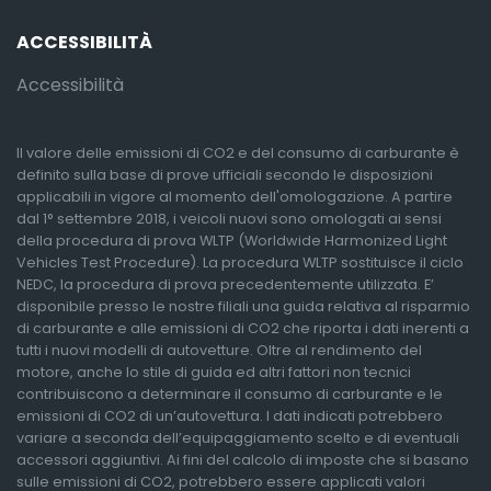
ACCESSIBILITÀ
Accessibilità
Il valore delle emissioni di CO2 e del consumo di carburante è
definito sulla base di prove ufficiali secondo le disposizioni
applicabili in vigore al momento dell'omologazione. A partire
dal 1° settembre 2018, i veicoli nuovi sono omologati ai sensi
della procedura di prova WLTP (Worldwide Harmonized Light
Vehicles Test Procedure). La procedura WLTP sostituisce il ciclo
NEDC, la procedura di prova precedentemente utilizzata. E’
disponibile presso le nostre filiali una guida relativa al risparmio
di carburante e alle emissioni di CO2 che riporta i dati inerenti a
tutti i nuovi modelli di autovetture. Oltre al rendimento del
motore, anche lo stile di guida ed altri fattori non tecnici
contribuiscono a determinare il consumo di carburante e le
emissioni di CO2 di un’autovettura. I dati indicati potrebbero
variare a seconda dell’equipaggiamento scelto e di eventuali
accessori aggiuntivi. Ai fini del calcolo di imposte che si basano
sulle emissioni di CO2, potrebbero essere applicati valori