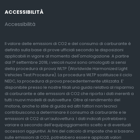
ACCESSIBILITÀ
Accessibilità
Il valore delle emissioni di CO2 e del consumo di carburante è
definito sulla base di prove ufficiali secondo le disposizioni
applicabili in vigore al momento dell'omologazione. A partire
dal 1° settembre 2018, i veicoli nuovi sono omologati ai sensi
della procedura di prova WLTP (Worldwide Harmonized Light
Vehicles Test Procedure). La procedura WLTP sostituisce il ciclo
NEDC, la procedura di prova precedentemente utilizzata. E’
disponibile presso le nostre filiali una guida relativa al risparmio
di carburante e alle emissioni di CO2 che riporta i dati inerenti a
tutti i nuovi modelli di autovetture. Oltre al rendimento del
motore, anche lo stile di guida ed altri fattori non tecnici
contribuiscono a determinare il consumo di carburante e le
emissioni di CO2 di un’autovettura. I dati indicati potrebbero
variare a seconda dell’equipaggiamento scelto e di eventuali
accessori aggiuntivi. Ai fini del calcolo di imposte che si basano
sulle emissioni di CO2, potrebbero essere applicati valori