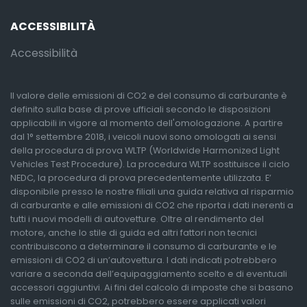
ACCESSIBILITÀ
Accessibilità
Il valore delle emissioni di CO2 e del consumo di carburante è
definito sulla base di prove ufficiali secondo le disposizioni
applicabili in vigore al momento dell'omologazione. A partire
dal 1° settembre 2018, i veicoli nuovi sono omologati ai sensi
della procedura di prova WLTP (Worldwide Harmonized Light
Vehicles Test Procedure). La procedura WLTP sostituisce il ciclo
NEDC, la procedura di prova precedentemente utilizzata. E’
disponibile presso le nostre filiali una guida relativa al risparmio
di carburante e alle emissioni di CO2 che riporta i dati inerenti a
tutti i nuovi modelli di autovetture. Oltre al rendimento del
motore, anche lo stile di guida ed altri fattori non tecnici
contribuiscono a determinare il consumo di carburante e le
emissioni di CO2 di un’autovettura. I dati indicati potrebbero
variare a seconda dell’equipaggiamento scelto e di eventuali
accessori aggiuntivi. Ai fini del calcolo di imposte che si basano
sulle emissioni di CO2, potrebbero essere applicati valori