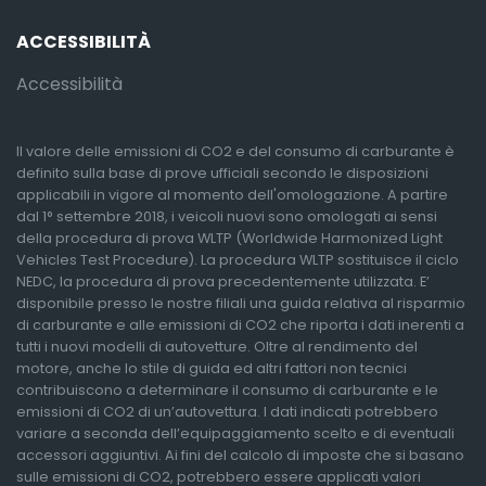
ACCESSIBILITÀ
Accessibilità
Il valore delle emissioni di CO2 e del consumo di carburante è
definito sulla base di prove ufficiali secondo le disposizioni
applicabili in vigore al momento dell'omologazione. A partire
dal 1° settembre 2018, i veicoli nuovi sono omologati ai sensi
della procedura di prova WLTP (Worldwide Harmonized Light
Vehicles Test Procedure). La procedura WLTP sostituisce il ciclo
NEDC, la procedura di prova precedentemente utilizzata. E’
disponibile presso le nostre filiali una guida relativa al risparmio
di carburante e alle emissioni di CO2 che riporta i dati inerenti a
tutti i nuovi modelli di autovetture. Oltre al rendimento del
motore, anche lo stile di guida ed altri fattori non tecnici
contribuiscono a determinare il consumo di carburante e le
emissioni di CO2 di un’autovettura. I dati indicati potrebbero
variare a seconda dell’equipaggiamento scelto e di eventuali
accessori aggiuntivi. Ai fini del calcolo di imposte che si basano
sulle emissioni di CO2, potrebbero essere applicati valori