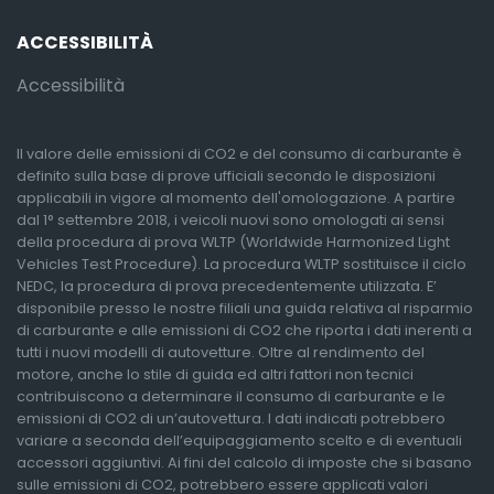
ACCESSIBILITÀ
Accessibilità
Il valore delle emissioni di CO2 e del consumo di carburante è
definito sulla base di prove ufficiali secondo le disposizioni
applicabili in vigore al momento dell'omologazione. A partire
dal 1° settembre 2018, i veicoli nuovi sono omologati ai sensi
della procedura di prova WLTP (Worldwide Harmonized Light
Vehicles Test Procedure). La procedura WLTP sostituisce il ciclo
NEDC, la procedura di prova precedentemente utilizzata. E’
disponibile presso le nostre filiali una guida relativa al risparmio
di carburante e alle emissioni di CO2 che riporta i dati inerenti a
tutti i nuovi modelli di autovetture. Oltre al rendimento del
motore, anche lo stile di guida ed altri fattori non tecnici
contribuiscono a determinare il consumo di carburante e le
emissioni di CO2 di un’autovettura. I dati indicati potrebbero
variare a seconda dell’equipaggiamento scelto e di eventuali
accessori aggiuntivi. Ai fini del calcolo di imposte che si basano
sulle emissioni di CO2, potrebbero essere applicati valori