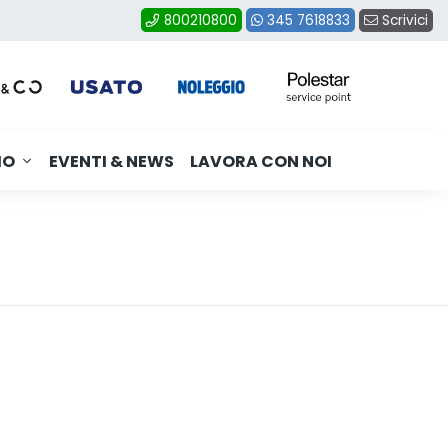
Scrivici
800210800
345 7618833
MO
EVENTI & NEWS
LAVORA CON NOI