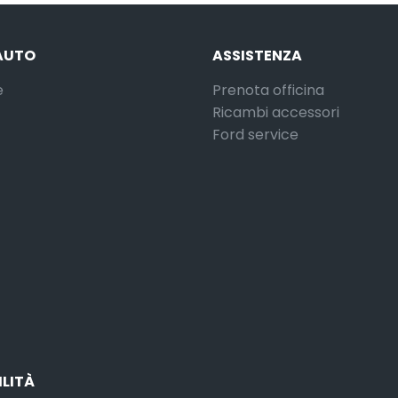
AUTO
ASSISTENZA
e
Prenota officina
Ricambi accessori
Ford service
ILITÀ