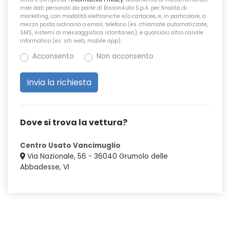
miei dati personali da parte di BissonAuto S.p.A. per finalità di
marketing, con modalità elettroniche e/o cartacee, e, in particolare, a
mezzo posta ordinaria o email, telefono (es. chiamate automatizzate,
SMS, sistemi di messaggistica istantanea), e qualsiasi altro canale
informatico (es. siti web, mobile app).
Acconsento
Non acconsento
Dove si trova la vettura?
Centro Usato Vancimuglio
Via Nazionale, 56 - 36040 Grumolo delle
Abbadesse, VI