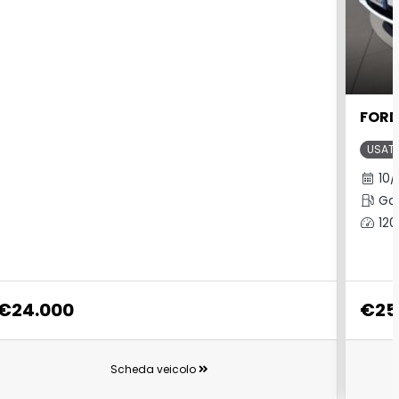
USAT
10/
Gas
120
€24.000
€25
Scheda veicolo