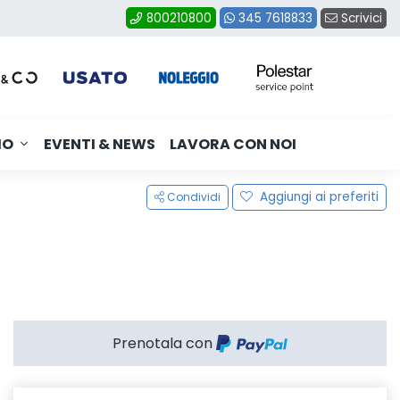
Scrivici
800210800
345 7618833
MO
EVENTI & NEWS
LAVORA CON NOI
Aggiungi ai preferiti
Condividi
Prenotala con