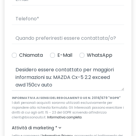
Chiamata
E-Mail
WhatsApp
INFORMATIVA AI SENSI DEL REGOLAMENTO UE N. 2016/679 "GDPR"
I dati personali acquisiti saranno utilizzati esclusivamente per
rispondere alla richiesta formulata. Gli Interessati possono esercitare i
diritti di cui agli artt. 15 - 23 del GDPR scrivendo all'indirizzo
clienti@bissonauto.it.
Informativa completa
.
Attività di marketing
*
Letta e compresa l’
Informativa Privacy
, acconsento al trattamento dei