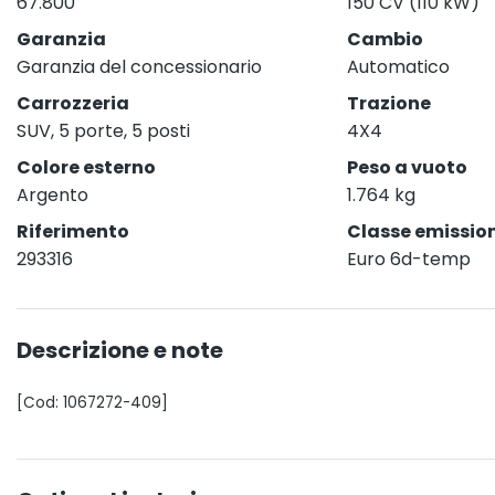
67.800
150 CV (110 kW)
Garanzia
Cambio
Garanzia del concessionario
Automatico
Carrozzeria
Trazione
SUV, 5 porte, 5 posti
4X4
Colore esterno
Peso a vuoto
Argento
1.764 kg
Riferimento
Classe emission
293316
Euro 6d-temp
Descrizione e note
[Cod: 1067272-409]