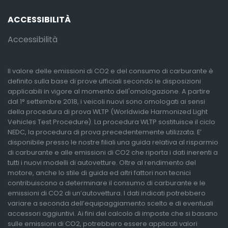
ACCESSIBILITÀ
Accessibilità
Il valore delle emissioni di CO2 e del consumo di carburante è
definito sulla base di prove ufficiali secondo le disposizioni
applicabili in vigore al momento dell'omologazione. A partire
dal 1° settembre 2018, i veicoli nuovi sono omologati ai sensi
della procedura di prova WLTP (Worldwide Harmonized Light
Vehicles Test Procedure). La procedura WLTP sostituisce il ciclo
NEDC, la procedura di prova precedentemente utilizzata. E’
disponibile presso le nostre filiali una guida relativa al risparmio
di carburante e alle emissioni di CO2 che riporta i dati inerenti a
tutti i nuovi modelli di autovetture. Oltre al rendimento del
motore, anche lo stile di guida ed altri fattori non tecnici
contribuiscono a determinare il consumo di carburante e le
emissioni di CO2 di un’autovettura. I dati indicati potrebbero
variare a seconda dell’equipaggiamento scelto e di eventuali
accessori aggiuntivi. Ai fini del calcolo di imposte che si basano
sulle emissioni di CO2, potrebbero essere applicati valori