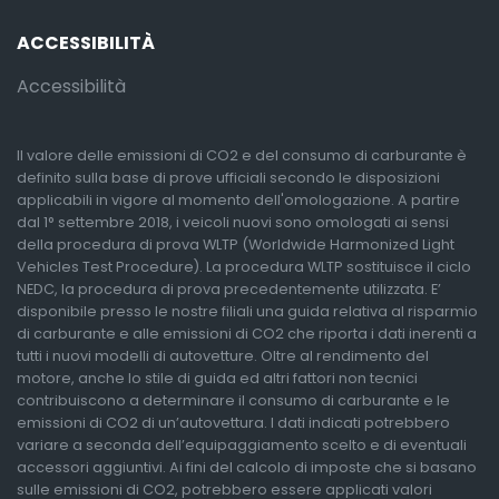
ACCESSIBILITÀ
Accessibilità
Il valore delle emissioni di CO2 e del consumo di carburante è
definito sulla base di prove ufficiali secondo le disposizioni
applicabili in vigore al momento dell'omologazione. A partire
dal 1° settembre 2018, i veicoli nuovi sono omologati ai sensi
della procedura di prova WLTP (Worldwide Harmonized Light
Vehicles Test Procedure). La procedura WLTP sostituisce il ciclo
NEDC, la procedura di prova precedentemente utilizzata. E’
disponibile presso le nostre filiali una guida relativa al risparmio
di carburante e alle emissioni di CO2 che riporta i dati inerenti a
tutti i nuovi modelli di autovetture. Oltre al rendimento del
motore, anche lo stile di guida ed altri fattori non tecnici
contribuiscono a determinare il consumo di carburante e le
emissioni di CO2 di un’autovettura. I dati indicati potrebbero
variare a seconda dell’equipaggiamento scelto e di eventuali
accessori aggiuntivi. Ai fini del calcolo di imposte che si basano
sulle emissioni di CO2, potrebbero essere applicati valori