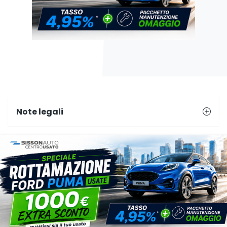
Note legali