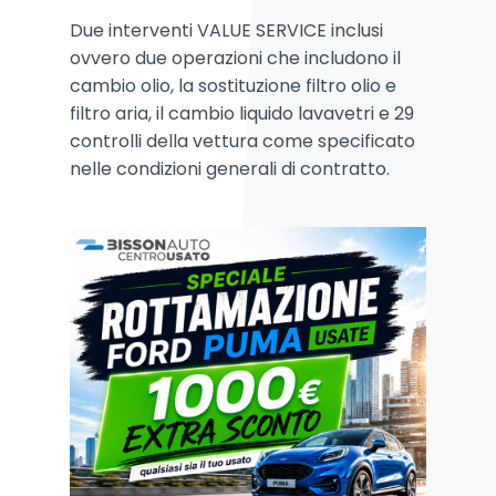
Due interventi VALUE SERVICE inclusi
ovvero due operazioni che includono il
cambio olio, la sostituzione filtro olio e
filtro aria, il cambio liquido lavavetri e 29
controlli della vettura come specificato
nelle condizioni generali di contratto.