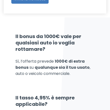
Il bonus da 1000€ vale per
qualsiasi auto io voglia
rottamare?
Sì, l’offerta prevede
1000€ di extra
bonus
su
qualunque sia il tuo usato
,
auto o veicolo commerciale.
Il tasso 4,95% è sempre
applicabile?