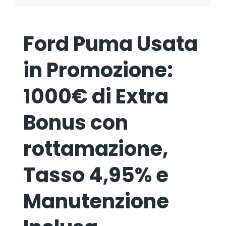
Ford Puma Usata
in Promozione:
1000€ di Extra
Bonus con
rottamazione,
Tasso 4,95% e
Manutenzione