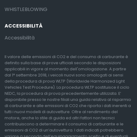
WHISTLEBLOWING
ACCESSIBILITÀ
Accessibilità
Il valore delle emissioni di CO2 e del consumo di carburante è
definito sulla base di prove ufficiali secondo le disposizioni
applicabili in vigore al momento dell'omologazione. A partire
dal 1° settembre 2018, i veicoli nuovi sono omologati ai sensi
della procedura di prova WLTP (Worldwide Harmonized Light
Vehicles Test Procedure). La procedura WLTP sostituisce il ciclo
NEDC, la procedura di prova precedentemente utilizzata. E’
disponibile presso le nostre filiali una guida relativa al risparmio
di carburante e alle emissioni di CO2 che riporta i dati inerenti a
tutti i nuovi modelli di autovetture. Oltre al rendimento del
motore, anche lo stile di guida ed altri fattori non tecnici
contribuiscono a determinare il consumo di carburante e le
emissioni di CO2 di un’autovettura. I dati indicati potrebbero
variare a seconda dell’equipaggiamento scelto e di eventuali