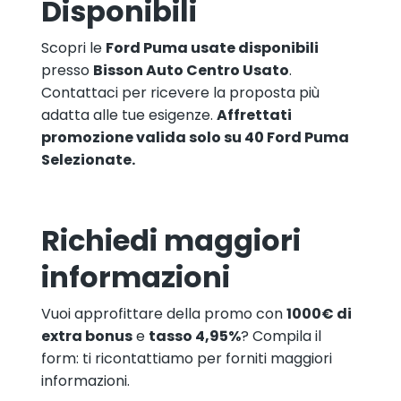
Disponibili
Scopri le
Ford Puma usate disponibili
presso
Bisson Auto Centro Usato
.
Contattaci per ricevere la proposta più
adatta alle tue esigenze.
Affrettati
promozione valida solo su 40 Ford Puma
Selezionate.
Richiedi maggiori
informazioni
Vuoi approfittare della promo con
1000€ di
extra bonus
e
tasso 4,95%
? Compila il
form: ti ricontattiamo per forniti maggiori
informazioni.