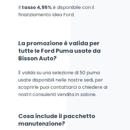
Il
tasso 4,95%
è disponibile con il
finanziamento Idea Ford.
La promozione è valida per
tutte le Ford Puma usate da
Bisson Auto?
É valida su una selezione di 50 puma
usate disponibili nelle nostre sedi, per
scoprirle puoi contattarci o chiedere ai
nostri consulenti vendita in salone.
Cosa include il pacchetto
manutenzione?