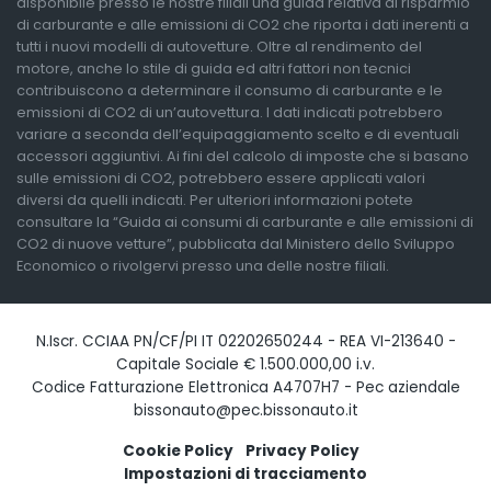
disponibile presso le nostre filiali una guida relativa al risparmio
di carburante e alle emissioni di CO2 che riporta i dati inerenti a
tutti i nuovi modelli di autovetture. Oltre al rendimento del
motore, anche lo stile di guida ed altri fattori non tecnici
contribuiscono a determinare il consumo di carburante e le
emissioni di CO2 di un’autovettura. I dati indicati potrebbero
variare a seconda dell’equipaggiamento scelto e di eventuali
accessori aggiuntivi. Ai fini del calcolo di imposte che si basano
sulle emissioni di CO2, potrebbero essere applicati valori
diversi da quelli indicati. Per ulteriori informazioni potete
consultare la “Guida ai consumi di carburante e alle emissioni di
CO2 di nuove vetture”, pubblicata dal Ministero dello Sviluppo
Economico o rivolgervi presso una delle nostre filiali.
N.Iscr. CCIAA PN/CF/PI IT 02202650244 - REA VI-213640 -
Capitale Sociale € 1.500.000,00 i.v.
Codice Fatturazione Elettronica A4707H7 - Pec aziendale
bissonauto@pec.bissonauto.it
Cookie Policy
Privacy Policy
Impostazioni di tracciamento