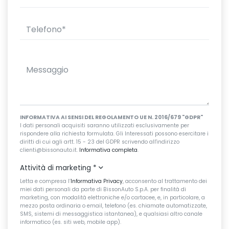
INFORMATIVA AI SENSI DEL REGOLAMENTO UE N. 2016/679 "GDPR"
I dati personali acquisiti saranno utilizzati esclusivamente per
rispondere alla richiesta formulata. Gli Interessati possono esercitare i
diritti di cui agli artt. 15 - 23 del GDPR scrivendo all'indirizzo
clienti@bissonauto.it.
Informativa completa
.
Attività di marketing
*
Letta e compresa l’
Informativa Privacy
, acconsento al trattamento dei
miei dati personali da parte di BissonAuto S.p.A. per finalità di
marketing, con modalità elettroniche e/o cartacee, e, in particolare, a
mezzo posta ordinaria o email, telefono (es. chiamate automatizzate,
SMS, sistemi di messaggistica istantanea), e qualsiasi altro canale
informatico (es. siti web, mobile app).