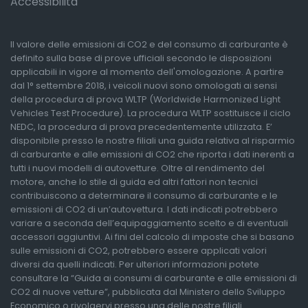
Accessibilità
Il valore delle emissioni di CO2 e del consumo di carburante è
definito sulla base di prove ufficiali secondo le disposizioni
applicabili in vigore al momento dell'omologazione. A partire
dal 1° settembre 2018, i veicoli nuovi sono omologati ai sensi
della procedura di prova WLTP (Worldwide Harmonized Light
Vehicles Test Procedure). La procedura WLTP sostituisce il ciclo
NEDC, la procedura di prova precedentemente utilizzata. E’
disponibile presso le nostre filiali una guida relativa al risparmio
di carburante e alle emissioni di CO2 che riporta i dati inerenti a
tutti i nuovi modelli di autovetture. Oltre al rendimento del
motore, anche lo stile di guida ed altri fattori non tecnici
contribuiscono a determinare il consumo di carburante e le
emissioni di CO2 di un’autovettura. I dati indicati potrebbero
variare a seconda dell’equipaggiamento scelto e di eventuali
accessori aggiuntivi. Ai fini del calcolo di imposte che si basano
sulle emissioni di CO2, potrebbero essere applicati valori
diversi da quelli indicati. Per ulteriori informazioni potete
consultare la “Guida ai consumi di carburante e alle emissioni di
CO2 di nuove vetture”, pubblicata dal Ministero dello Sviluppo
Economico o rivolgervi presso una delle nostre filiali.