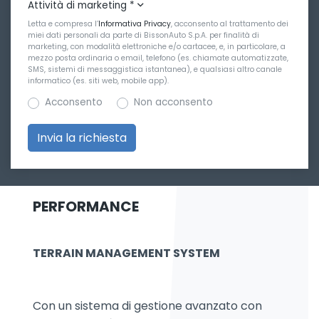
Attività di marketing
*
Letta e compresa l’
Informativa Privacy
, acconsento al trattamento dei
miei dati personali da parte di BissonAuto S.p.A. per finalità di
marketing, con modalità elettroniche e/o cartacee, e, in particolare, a
mezzo posta ordinaria o email, telefono (es. chiamate automatizzate,
SMS, sistemi di messaggistica istantanea), e qualsiasi altro canale
informatico (es. siti web, mobile app).
Acconsento
Non acconsento
PERFORMANCE
TERRAIN MANAGEMENT SYSTEM
Con un sistema di gestione avanzato con