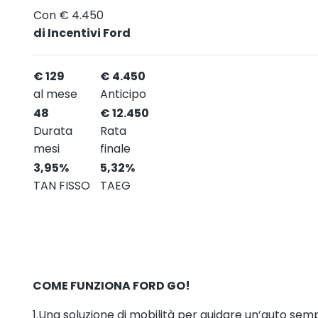
Con € 4.450
di Incentivi Ford
€ 129
€ 4.450
al mese
Anticipo
48
€ 12.450
Durata
Rata
mesi
finale
3,95%
5,32%
TAN FISSO
TAEG
COME FUNZIONA FORD GO!
1.Una soluzione di mobilità per guidare un’auto se