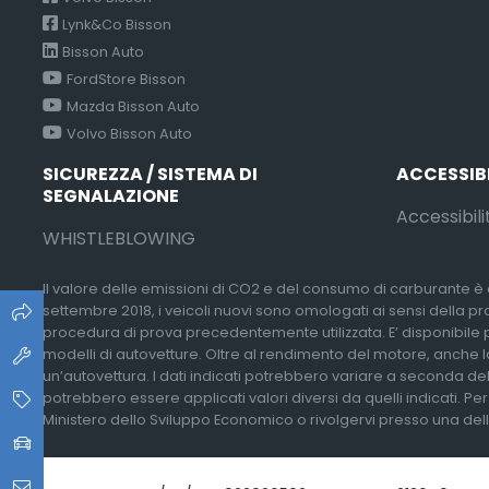
Lynk&Co Bisson
Bisson Auto
FordStore Bisson
Mazda Bisson Auto
Volvo Bisson Auto
SICUREZZA / SISTEMA DI
ACCESSIB
SEGNALAZIONE
Accessibili
WHISTLEBLOWING
Il valore delle emissioni di CO2 e del consumo di carburante è d
settembre 2018, i veicoli nuovi sono omologati ai sensi della p
procedura di prova precedentemente utilizzata. E’ disponibile pres
modelli di autovetture. Oltre al rendimento del motore, anche lo
un’autovettura. I dati indicati potrebbero variare a seconda del
potrebbero essere applicati valori diversi da quelli indicati. Pe
Ministero dello Sviluppo Economico o rivolgervi presso una delle 