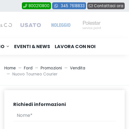
Contattaci ora
800210800
345 7618833
MO
EVENTI & NEWS
LAVORA CON NOI
Home
Ford
Promozioni
Vendita
Nuovo Tourneo Courier
Richiedi informazioni