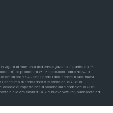
li in vigore al momento dell'omologazione. A partire dal 1°
edure). La procedura WLTP sostituisce il ciclo NEDC, la
 emissioni di CO2 che riporta i dati inerenti a tutti i nuovi
re il consumo di carburante e le emissioni di CO2 di
del calcolo di imposte che si basano sulle emissioni di CO2,
urante e alle emissioni di CO2 di nuove vetture”, pubblicata dal