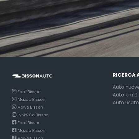
RICERCA 
Auto nuov
Ford Bisson
Auto km 0
Mazda Bisson
Auto usate
Volvo Bisson
Lynk&Co Bisson
Ford Bisson
Mazda Bisson
Volvo Bisson