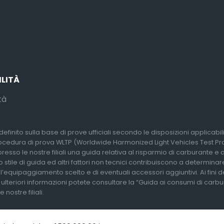
ILITÀ
tà
efinito sulla base di prove ufficiali secondo le disposizioni applicabi
rocedura di prova WLTP (Worldwide Harmonized Light Vehicles Test Proc
so le nostre filiali una guida relativa al risparmio di carburante e alle
 stile di guida ed altri fattori non tecnici contribuiscono a determina
l’equipaggiamento scelto e di eventuali accessori aggiuntivi. Ai fini 
r ulteriori informazioni potete consultare la “Guida ai consumi di carb
nostre filiali.