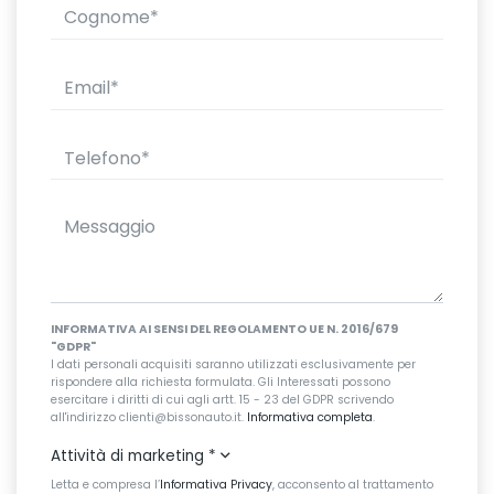
INFORMATIVA AI SENSI DEL REGOLAMENTO UE N. 2016/679
"GDPR"
I dati personali acquisiti saranno utilizzati esclusivamente per
rispondere alla richiesta formulata. Gli Interessati possono
esercitare i diritti di cui agli artt. 15 - 23 del GDPR scrivendo
all'indirizzo clienti@bissonauto.it.
Informativa completa
.
Attività di marketing
*
Letta e compresa l’
Informativa Privacy
, acconsento al trattamento