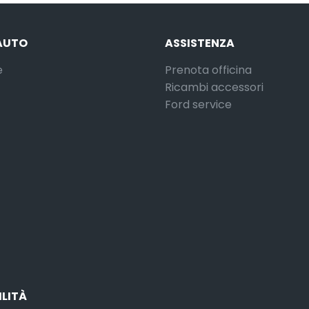
AUTO
ASSISTENZA
e
Prenota officina
Ricambi accessori
Ford service
ILITÀ