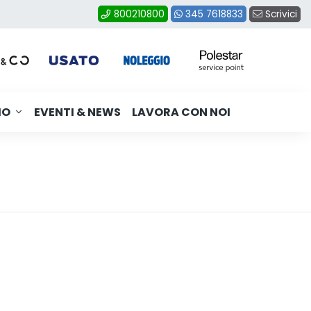
Scrivici
800210800
345 7618833
MO
EVENTI & NEWS
LAVORA CON NOI