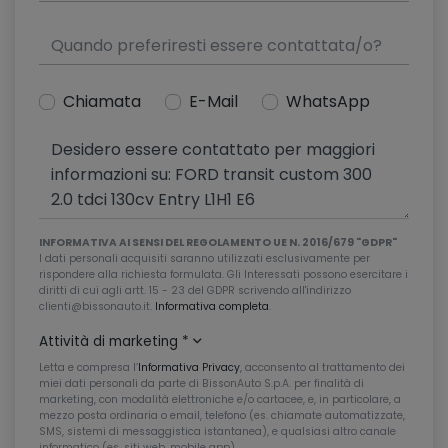
Chiamata
E-Mail
WhatsApp
INFORMATIVA AI SENSI DEL REGOLAMENTO UE N. 2016/679 "GDPR"
I dati personali acquisiti saranno utilizzati esclusivamente per
rispondere alla richiesta formulata. Gli Interessati possono esercitare i
diritti di cui agli artt. 15 - 23 del GDPR scrivendo all'indirizzo
clienti@bissonauto.it.
Informativa completa
.
Attività di marketing
*
Letta e compresa l’
Informativa Privacy
, acconsento al trattamento dei
miei dati personali da parte di BissonAuto S.p.A. per finalità di
marketing, con modalità elettroniche e/o cartacee, e, in particolare, a
mezzo posta ordinaria o email, telefono (es. chiamate automatizzate,
SMS, sistemi di messaggistica istantanea), e qualsiasi altro canale
informatico (es. siti web, mobile app).