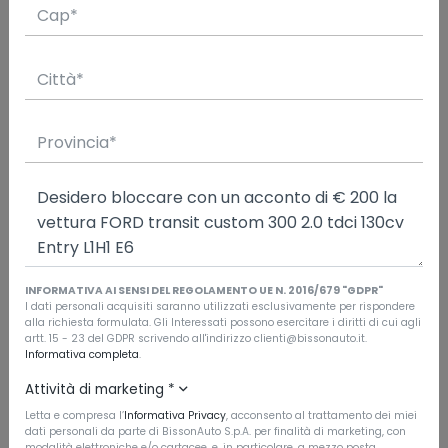
€18.900
Richiedi un preventivo
CARATTERISTICHE
Tipo di veicolo
Usata
Immatricolazione
9/2019
INFORMATIVA AI SENSI DEL REGOLAMENTO UE N. 2016/679 "GDPR"
Chilometraggio
I dati personali acquisiti saranno utilizzati esclusivamente per rispondere
alla richiesta formulata. Gli Interessati possono esercitare i diritti di cui agli
101.000
artt. 15 - 23 del GDPR scrivendo all'indirizzo clienti@bissonauto.it.
Informativa completa
.
Garanzia
Garanzia del concessionario
Attività di marketing
*
Letta e compresa l’
Informativa Privacy
, acconsento al trattamento dei miei
Carrozzeria
dati personali da parte di BissonAuto S.p.A. per finalità di marketing, con
Furgone, 4 porte, 3 posti
modalità elettroniche e/o cartacee, e, in particolare, a mezzo posta