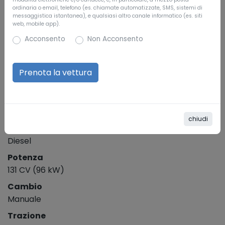
ordinaria o email, telefono (es. chiamate automatizzate, SMS, sistemi di
Colore esterno
messaggistica istantanea), e qualsiasi altro canale informatico (es. siti
web, mobile app).
Bianco
Acconsento
Non Acconsento
Riferimento
T69046
SPECIFICHE TECNICHE
Cilindrata
3
1.996 cm
chiudi
Alimentazione
Diesel
Potenza
131 CV (96 kW)
Cambio
Manuale
Trazione