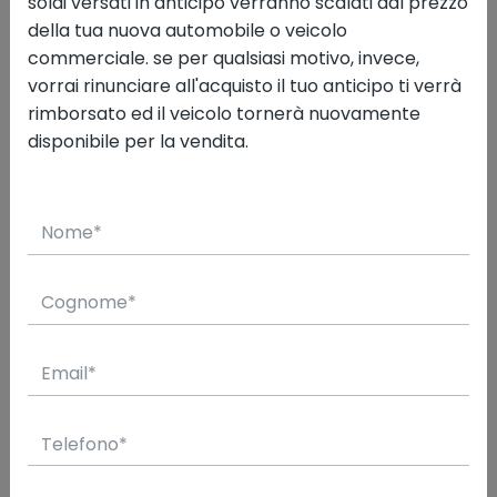
soldi versati in anticipo verranno scalati dal prezzo
della tua nuova automobile o veicolo
USATA
commerciale. se per qualsiasi motivo, invece,
vorrai rinunciare all'acquisto il tuo anticipo ti verrà
9/2019
101.000
rimborsato ed il veicolo tornerà nuovamente
disponibile per la vendita.
Valuta il tuo usato
Hai un usato? Applica il suo valore come
permuta sui prezzi delle nostre vetture. Basta
inserire
targa
e
chilometraggio
. Facile e
veloce!
Vai alla valutazione
prenotala con
PREZZO