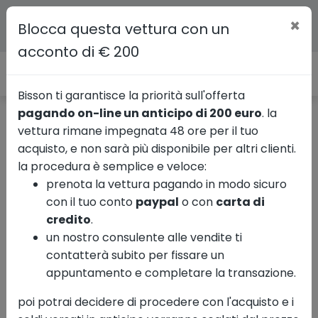
×
Blocca questa vettura con un
acconto di € 200
Bisson ti garantisce la priorità sull'offerta
pagando on-line un anticipo di 200 euro
. la
vettura rimane impegnata 48 ore per il tuo
Ricerca veicoli commerciali
Usate
Ford
acquisto, e non sarà più disponibile per altri clienti.
Transit Custom
la procedura è semplice e veloce:
prenota la vettura pagando in modo sicuro
con il tuo conto
paypal
o con
carta di
credito
.
Mostra le 16 foto
un nostro consulente alle vendite ti
contatterà subito per fissare un
appuntamento e completare la transazione.
FORD transit custom 300 2.0
poi potrai decidere di procedere con l'acquisto e i
tdci 130cv Entry L1H1 E6