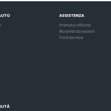
AUTO
ASSISTENZA
e
Prenota officina
Ricambi accessori
Ford service
ILITÀ