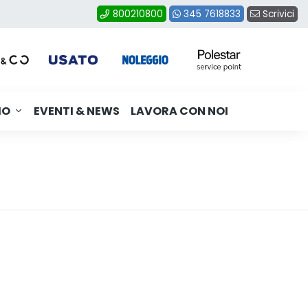
Scrivici
800210800
345 7618833
MO
EVENTI & NEWS
LAVORA CON NOI