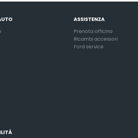
AUTO
ASSISTENZA
e
Prenota officina
Ricambi accessori
Ford service
ILITÀ