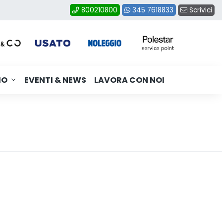
Scrivici
800210800
345 7618833
MO
EVENTI & NEWS
LAVORA CON NOI