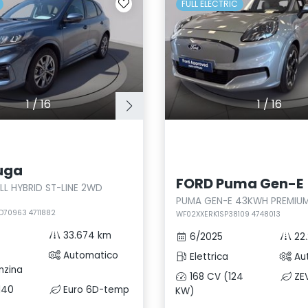
FULL ELECTRIC
1
/
16
1
/
16
uga
FORD Puma Gen-E
LL HYBRID ST-LINE 2WD
PUMA GEN-E 43KWH PREMIU
70963 4711882
WF02XXERK1SP38109 4748013
33.674 km
6/2025
22.
Automatico
Elettrica
Au
nzina
168 CV (124
ZE
140
Euro 6D-temp
KW)