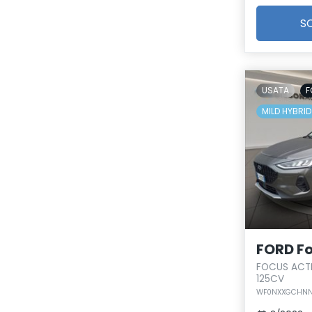
S
USATA
F
MILD HYBRID
FORD F
FOCUS ACTI
125CV
WF0NXXGCHNN