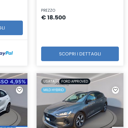
PREZZO
€ 18.500
LI
SCOPRI I DETTAGLI
USATA
FORD APPROVED
MILD HYBRID