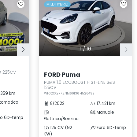
MILD HYBRID
1
/
16
WD 225CV
FORD Puma
PUMA 1.0 ECOBOOST H ST-LINE S&S
125CV
.359 km
WF02XXERK2NM69136 4526499
tomatico
8/2022
17.421 km
Manuale
ro 6D-temp
Elettrica/Benzina
125 CV (92
Euro 6D-temp
KW)