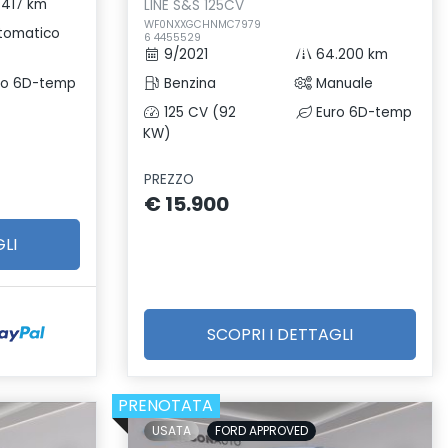
417 km
LINE S&S 125CV
WF0NXXGCHNMC7979
tomatico
6 4455529
9/2021
64.200 km
ro 6D-temp
Benzina
Manuale
125 CV (92
Euro 6D-temp
KW)
PREZZO
€ 15.900
LI
SCOPRI I DETTAGLI
PRENOTATA
USATA
FORD APPROVED