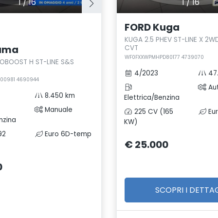
1
/
16
1
/
16
FORD Kuga
KUGA 2.5 PHEV ST-LINE X 2
uma
CVT
WF0FXXWPMHPD80177 4739070
COBOOST H ST-LINE S&S
4/2023
47
00981 4690944
Au
8.450 km
Elettrica/Benzina
Manuale
225 CV (165
Eu
nzina
KW)
92
Euro 6D-temp
€ 25.000
0
SCOPRI I DETTAG