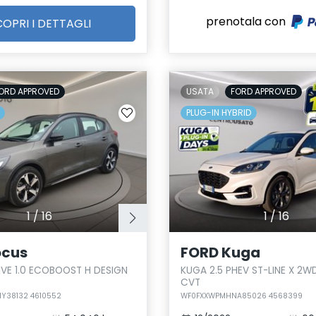
prenotala con
COPRI I DETTAGLI
ORD APPROVED
USATA
FORD APPROVED
PLUG-IN HYBRID
1
/
16
1
/
16
ocus
FORD Kuga
VE 1.0 ECOBOOST H DESIGN
KUGA 2.5 PHEV ST-LINE X 2
CVT
Y38132 4610552
WF0FXXWPMHNA85026 4568399