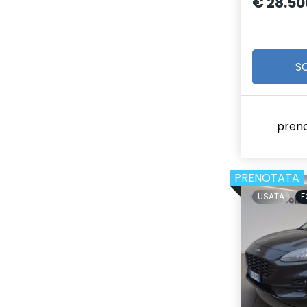
€ 28.50
S
pren
PRENOTATA
USATA
F