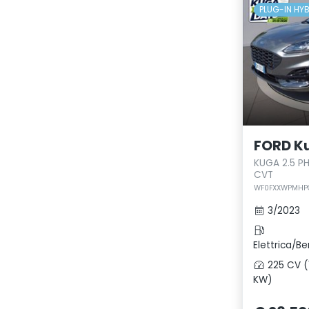
PLUG-IN HY
FORD K
KUGA 2.5 P
CVT
WF0FXXWPMHPC
3/2023
Elettrica/Be
225 CV (
KW)