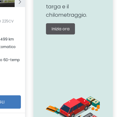
targa e il
chilometraggio.
WD 225CV
Inizia ora
.499 km
tomatico
ro 6D-temp
LI