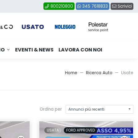
Scrivici
800210800
345 7618833
MO
EVENTI & NEWS
LAVORA CON NOI
Home
Ricerca Auto
Usate
Ordina per
Annunci più recenti
USATA
FORD APPROVED