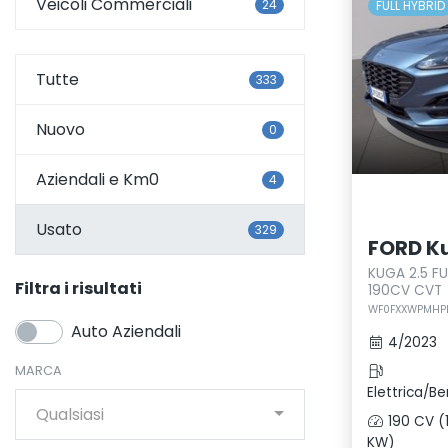
Veicoli Commerciali
24
FULL HYBRID
Tutte
333
Nuovo
0
Aziendali e Km0
4
Usato
329
FORD K
KUGA 2.5 FU
Filtra i risultati
190CV CVT
WF0FXXWPMHPD
Auto Aziendali
4/2023
MARCA
Elettrica/Be
Qualsiasi
190 CV (
KW)