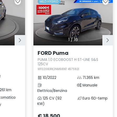
MILD HYBRID
1
/
16
FORD Puma
PUMA 1.0 ECOBOOST H ST-LINE S&S
125CV
WF02XXERK2NM68147 4575921
M
10/2022
71.365 km
Manuale
261 km
Elettrica/Benzina
tomatico
125 CV (92
Euro 6D-temp
KW)
V
€ 18.500