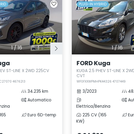
BRID
PLUG-IN HYBRID
1
/
16
1
/
16
uga
FORD Kuga
HEV ST-LINE X 2WD 225CV
KUGA 2.5 PHEV ST-LINE X 2
CVT
27070 4676213
WF0FXXWPMHPK44326 4707449
34.235 km
3/2023
48
Automatico
Au
nzina
Elettrica/Benzina
165
Euro 6D-temp
225 CV (165
Eu
KW)