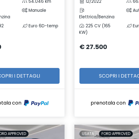
54.046 km
12/2022
66.
Manuale
Au
nzina
Elettrica/Benzina
92
Euro 6D-temp
225 CV (165
Eu
KW)
0
€ 27.500
COPRI I DETTAGLI
SCOPRI I DETTAG
otala con
prenotala con
ORD APPROVED
USATA
FORD APPROVED