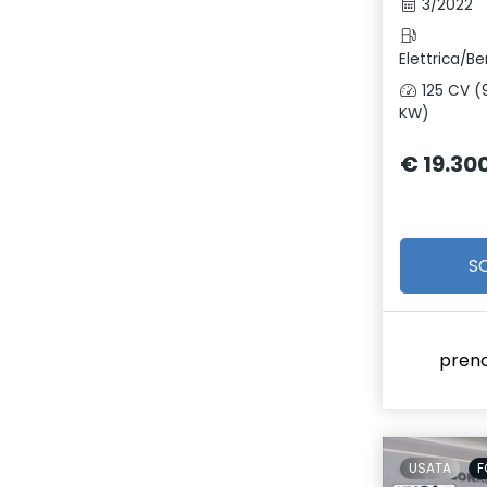
3/2022
Elettrica/Be
125 CV (
KW)
€ 19.30
S
pren
USATA
F