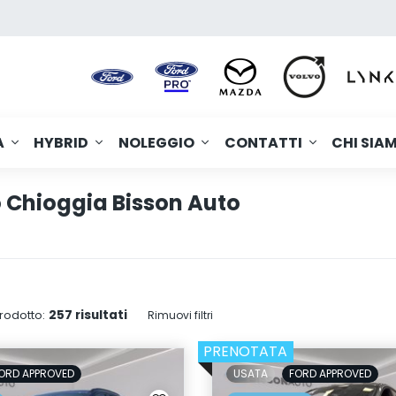
A
HYBRID
NOLEGGIO
CONTATTI
CHI SIA
 Chioggia Bisson Auto
257 risultati
rodotto:
Rimuovi filtri
PRENOTATA
ORD APPROVED
USATA
FORD APPROVED