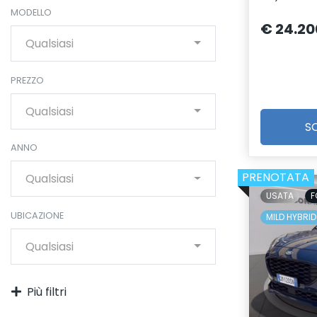
MODELLO
€ 24.20
Qualsiasi
PREZZO
Qualsiasi
S
ANNO
PRENOTATA
Qualsiasi
USATA
F
UBICAZIONE
MILD HYBRID
Qualsiasi
Più filtri