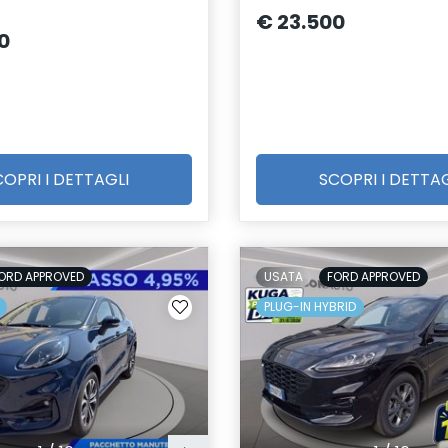
€ 23.500
0
COPRI I DETTAGLI
SCOPRI I DETTAG
ORD APPROVED
USATA
FORD APPROVED
PLUG-IN HYBRID