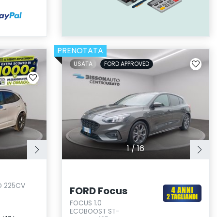
PRENOTATA
USATA
FORD APPROVED
1
/
16
WD 225CV
FORD Focus
FOCUS 1.0
ECOBOOST ST-