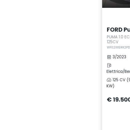
FORD P
PUMA 1.0 E
125CV
WF02XXERK2PD
3/2023
Elettrica/Be
125 CV (
KW)
€ 19.50