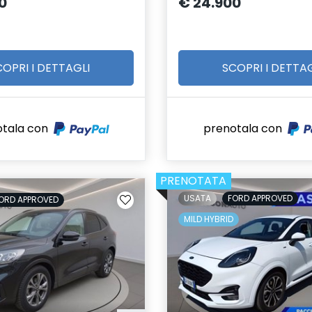
0
€ 24.900
COPRI I DETTAGLI
SCOPRI I DETTAG
otala con
prenotala con
PRENOTATA
USATA
FORD APPROVED
ORD APPROVED
MILD HYBRID