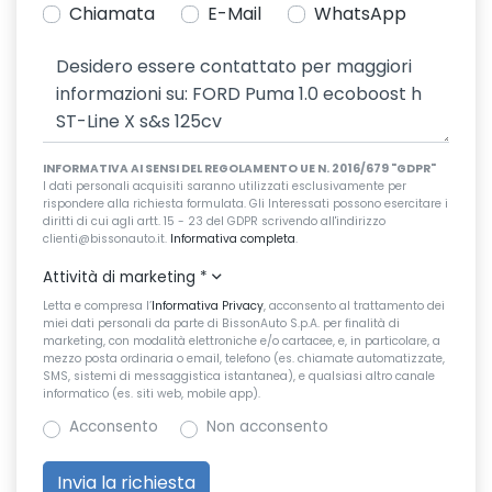
Chiamata
E-Mail
WhatsApp
INFORMATIVA AI SENSI DEL REGOLAMENTO UE N. 2016/679 "GDPR"
I dati personali acquisiti saranno utilizzati esclusivamente per
rispondere alla richiesta formulata. Gli Interessati possono esercitare i
diritti di cui agli artt. 15 - 23 del GDPR scrivendo all'indirizzo
clienti@bissonauto.it.
Informativa completa
.
Attività di marketing
*
Letta e compresa l’
Informativa Privacy
, acconsento al trattamento dei
miei dati personali da parte di BissonAuto S.p.A. per finalità di
marketing, con modalità elettroniche e/o cartacee, e, in particolare, a
mezzo posta ordinaria o email, telefono (es. chiamate automatizzate,
SMS, sistemi di messaggistica istantanea), e qualsiasi altro canale
informatico (es. siti web, mobile app).
Acconsento
Non acconsento