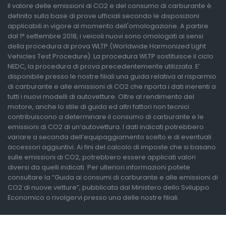
Il valore delle emissioni di CO2 e del consumo di carburante è
definito sulla base di prove ufficiali secondo le disposizioni
applicabili in vigore al momento dell'omologazione. A partire
dal 1° settembre 2018, i veicoli nuovi sono omologati ai sensi
della procedura di prova WLTP (Worldwide Harmonized Light
Vehicles Test Procedure). La procedura WLTP sostituisce il ciclo
NEDC, la procedura di prova precedentemente utilizzata. E’
disponibile presso le nostre filiali una guida relativa al risparmio
di carburante e alle emissioni di CO2 che riporta i dati inerenti a
tutti i nuovi modelli di autovetture. Oltre al rendimento del
motore, anche lo stile di guida ed altri fattori non tecnici
contribuiscono a determinare il consumo di carburante e le
emissioni di CO2 di un’autovettura. I dati indicati potrebbero
variare a seconda dell’equipaggiamento scelto e di eventuali
accessori aggiuntivi. Ai fini del calcolo di imposte che si basano
sulle emissioni di CO2, potrebbero essere applicati valori
diversi da quelli indicati. Per ulteriori informazioni potete
consultare la “Guida ai consumi di carburante e alle emissioni di
CO2 di nuove vetture”, pubblicata dal Ministero dello Sviluppo
Economico o rivolgervi presso una delle nostre filiali.