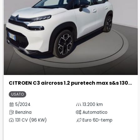
CITROEN C3 aircross 1.2 puretech max s&s 130cv eat6
USATO
5/2024
13.200 km
Benzina
Automatico
131 CV (96 KW)
Euro 6D-temp