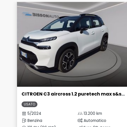
CITROEN C3 aircross 1.2 puretech max s&s 130cv eat6
USATO
5/2024
13.200 km
Benzina
Automatico