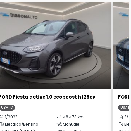
FORD Fiesta active 1.0 ecoboost h 125cv
FORD 
USATO
USAT
1/2023
48.478 km
3/2
Elettrica/Benzina
Manuale
Ele