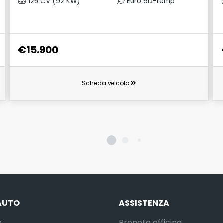
125 CV (92 KW)
Euro 6D-temp
€15.900
Scheda veicolo
AUTO
ASSISTENZA
e
Prenota officina