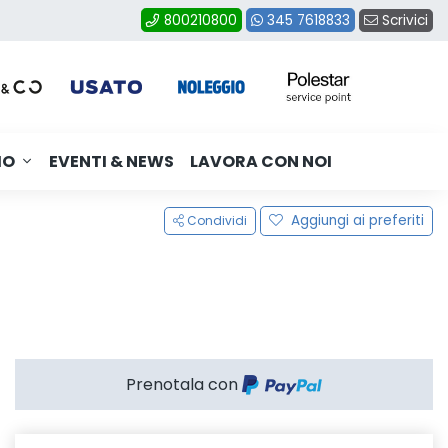
Scrivici
800210800
345 7618833
MO
EVENTI & NEWS
LAVORA CON NOI
Aggiungi ai preferiti
Condividi
Prenotala con