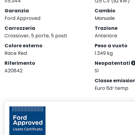
115.344
125 CV (92 kW)
Garanzia
Cambio
Ford Approved
Manuale
Carrozzeria
Trazione
Crossover, 5 porte, 5 posti
Anteriore
Colore esterno
Peso a vuoto
Race Red
1.349 kg
Riferimento
Neopatentati
A20842
Sì
Classe emission
Euro 6d-temp