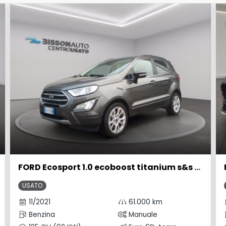
FORD Ecosport 1.0 ecoboost titanium s&s 125cv my20.25
USATO
11/2021
61.000 km
Benzina
Manuale