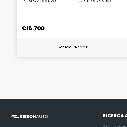
131 CV (96 KW)
Euro 6D-temp
€16.700
Scheda veicolo
RICERCA 
Auto nuov