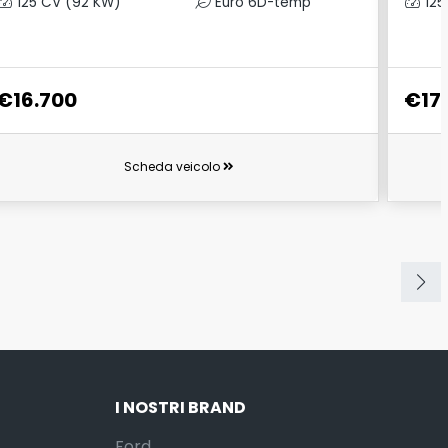
125 CV (92 KW)
Euro 6D-temp
125
€16.700
€17
Scheda veicolo
I NOSTRI BRAND
Ford